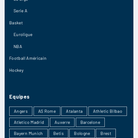
Serie A
Basket
Euroligue
NBA
Football Américain
Hockey
Equipes
Angers
AS Rome
Atalanta
Athletic Bilbao
Atletico Madrid
Auxerre
Barcelone
Bayern Munich
Betis
Bologne
Brest