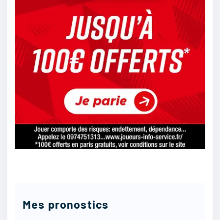
Mes pronostics