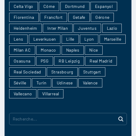
Celta Vigo
Côme
Dortmund
Espanyol
Fiorentina
Francfort
Getafe
Gérone
Heidenheim
Inter Milan
Juventus
Lazio
Lens
Leverkusen
Lille
Lyon
Marseille
Milan AC
Monaco
Naples
Nice
Osasuna
PSG
RB Leipzig
Real Madrid
Real Sociedad
Strasbourg
Stuttgart
Séville
Turin
Udinese
Valence
Vallecano
Villarreal
R
e