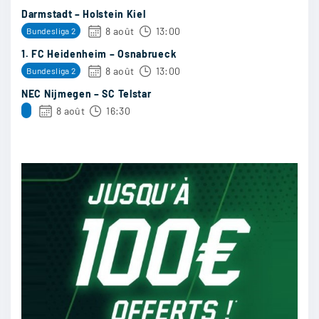
Darmstadt – Holstein Kiel
8 août
13:00
Bundesliga 2
1. FC Heidenheim – Osnabrueck
8 août
13:00
Bundesliga 2
NEC Nijmegen – SC Telstar
8 août
16:30