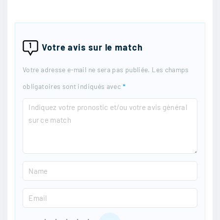
1
Votre avis sur le match
Votre adresse e-mail ne sera pas publiée.
Les champs
obligatoires sont indiqués avec
*
C
o
m
m
N
e
a
n
E
m
t
m
e