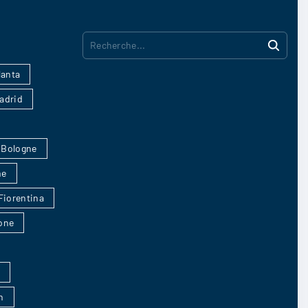
R
e
lanta
c
Madrid
h
e
Bologne
r
me
c
Fiorentina
h
one
e
:
n