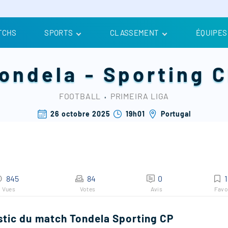
TCHS
SPORTS
CLASSEMENT
ÉQUIPES
Football
Classement
Ligue 1
Classement
Football
ondela -
Sporting 
Ligue 1
Basket
Ligue 2
Euroligue
Classement
Combat
League 1
NBA
Boxe
Ligue 2
FOOTBALL
⬫
PRIMEIRA LIGA
Football Américain
Bundesliga
MMA
NFL
Classement
League 1
26 octobre 2025
19h01
Portugal
Hockey
La Liga
NHL
Classement
Serie A
Bundeslig
Primeira Liga
Classement
La Liga
Classement
845
84
0
Serie A
Vues
Votes
Avis
Favo
Classement
Primeira L
tic du match Tondela Sporting CP