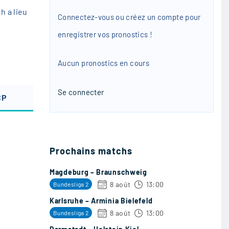
h a lieu
Connectez-vous ou créez un compte pour
enregistrer vos pronostics !
Aucun pronostics en cours
Se connecter
CP
Prochains matchs
Magdeburg – Braunschweig
8 août
13:00
Bundesliga 2
Karlsruhe – Arminia Bielefeld
8 août
13:00
Bundesliga 2