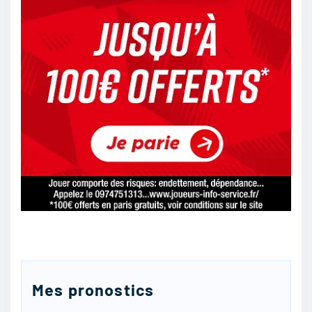
19/06
11
Mes pronostics