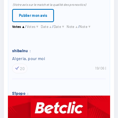
i
(Votre avis sur le match et la qualité des pronostics)
l
*
Votes
▲
/
Votes
▼
Date
▲
/
Date
▼
Note
▲
/
Note
▼
shibaInu
:
Algeria, pour moi
19/06
20
S1popo
:
0-1 Austria