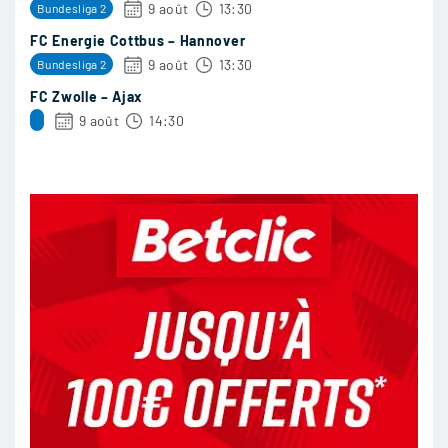
9 août
13:30
Bundesliga 2
FC Energie Cottbus – Hannover
9 août
13:30
Bundesliga 2
FC Zwolle – Ajax
9 août
14:30