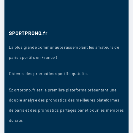
SPORTPRONO.fr
La plus grande communauté rassemblant les amateurs de
paris sportifs en France !
Obtenez des pronostics sportifs gratuits.
Sportprono.fr est la première plateforme présentant une
double analyse des pronostics des meilleures plateformes
de paris et des pronostics partagés par et pour les membres
du site.