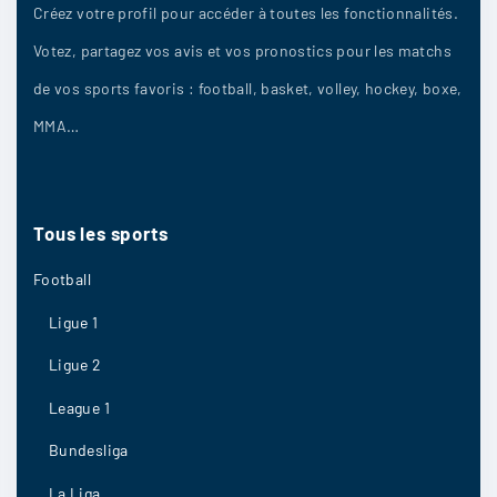
Créez votre profil pour accéder à toutes les fonctionnalités.
Votez, partagez vos avis et vos pronostics pour les matchs
de vos sports favoris : football, basket, volley, hockey, boxe,
MMA…
Tous
les
sports
Football
Ligue 1
Ligue 2
League 1
Bundesliga
La Liga