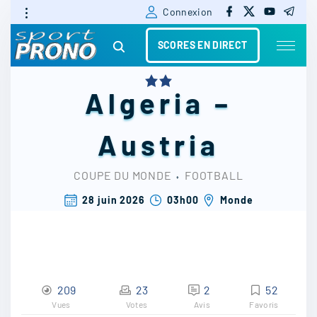
f
x
y
t
S
Connexion
a
o
e
c
u
l
k
e
t
e
SCORES EN DIRECT
b
u
g
i
o
b
r
o
e
a
k
m
p
Algeria –
t
o
Austria
c
COUPE DU MONDE
⬫
FOOTBALL
o
28 juin 2026
03h00
Monde
n
t
e
n
209
23
2
52
t
Vues
Votes
Avis
Favoris