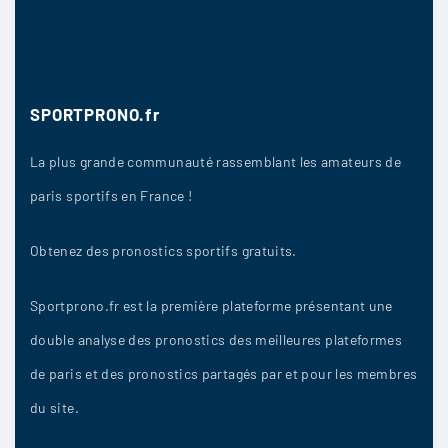
SPORTPRONO.fr
La plus grande communauté rassemblant les amateurs de
paris sportifs en France !
Obtenez des pronostics sportifs gratuits.
Sportprono.fr est la première plateforme présentant une
double analyse des pronostics des meilleures plateformes
de paris et des pronostics partagés par et pour les membres
du site.