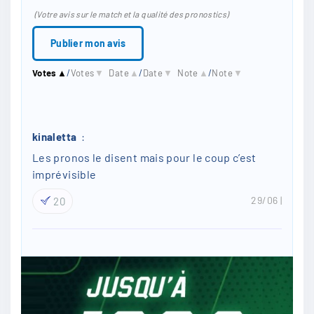
i
(Votre avis sur le match et la qualité des pronostics)
l
*
Votes
▲
/
Votes
▼
Date
▲
/
Date
▼
Note
▲
/
Note
▼
kinaletta
:
Les pronos le disent mais pour le coup c’est
imprévisible
29/06
20