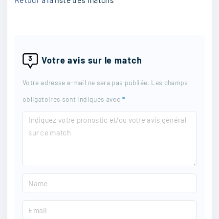
3
Votre avis sur le match
Votre adresse e-mail ne sera pas publiée.
Les champs
obligatoires sont indiqués avec
*
C
o
m
m
N
e
a
n
E
m
t