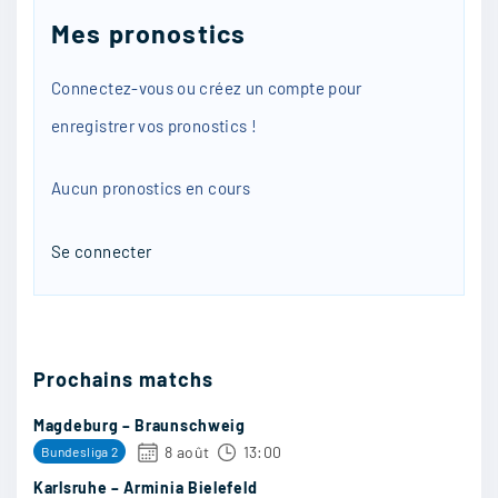
Mes pronostics
Connectez-vous ou créez un compte pour
enregistrer vos pronostics !
Aucun pronostics en cours
Se connecter
Prochains matchs
Magdeburg – Braunschweig
8 août
13:00
Bundesliga 2
Karlsruhe – Arminia Bielefeld