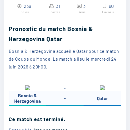
236
31
3
60
Vues
Votes
Avis
Favoris
Pronostic du match Bosnia &
Herzegovina Qatar
Bosnia & Herzegovina accueille Qatar pour ce match
de Coupe du Monde. Le match a lieu le mercredi 24
juin 2026 à 20h00.
-
Bosnia &
-
Qatar
Herzegovina
Ce match est terminé.
Retour à la
liste des matchs