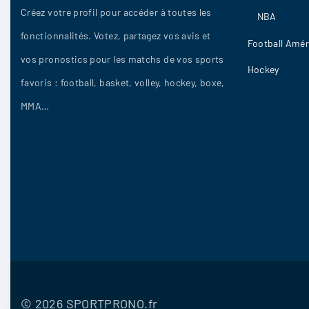
Créez votre profil pour accéder à toutes les
NBA
fonctionnalités. Votez, partagez vos avis et
Football Amér
vos pronostics pour les matchs de vos sports
Hockey
favoris : football, basket, volley, hockey, boxe,
MMA…
©
2026
SPORTPRONO.fr