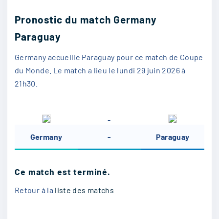
Pronostic du match Germany
Paraguay
Germany accueille Paraguay pour ce match de Coupe
du Monde. Le match a lieu le lundi 29 juin 2026 à
21h30.
-
Germany
-
Paraguay
Ce match est terminé.
Retour à la
liste des matchs