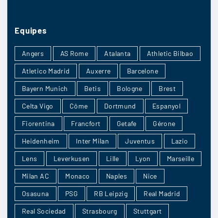
Equipes
Angers
AS Rome
Atalanta
Athletic Bilbao
Atletico Madrid
Auxerre
Barcelone
Bayern Munich
Betis
Bologne
Brest
Celta Vigo
Côme
Dortmund
Espanyol
Fiorentina
Francfort
Getafe
Gérone
Heidenheim
Inter Milan
Juventus
Lazio
Lens
Leverkusen
Lille
Lyon
Marseille
Milan AC
Monaco
Naples
Nice
Osasuna
PSG
RB Leipzig
Real Madrid
Real Sociedad
Strasbourg
Stuttgart