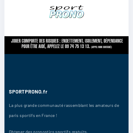
SPORTPRONO.fr
La plus grande communauté rassemblant les amateurs de
paris sportifs en France !
Obtenez des pronostics sportifs gratuits.