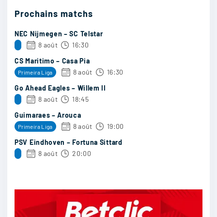
Prochains matchs
NEC Nijmegen – SC Telstar
8 août
16:30
CS Maritimo – Casa Pia
8 août
16:30
Primeira Liga
Go Ahead Eagles – Willem II
8 août
18:45
Guimaraes – Arouca
8 août
19:00
Primeira Liga
PSV Eindhoven – Fortuna Sittard
8 août
20:00