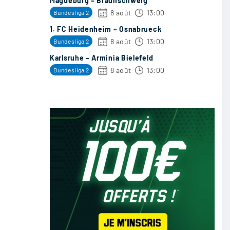
Magdeburg – Braunschweig
8 août
13:00
Bundesliga 2
1. FC Heidenheim – Osnabrueck
8 août
13:00
Bundesliga 2
Karlsruhe – Arminia Bielefeld
8 août
13:00
Bundesliga 2