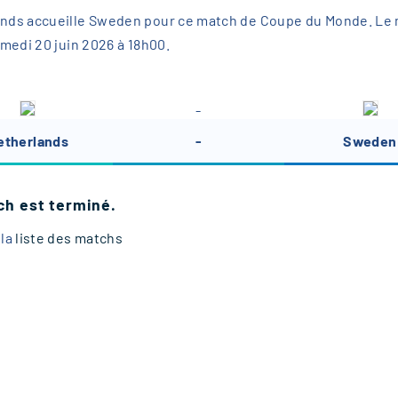
nds accueille Sweden pour ce match de Coupe du Monde. Le 
amedi 20 juin 2026 à 18h00.
-
etherlands
-
Sweden
ch est terminé.
 la
liste des matchs