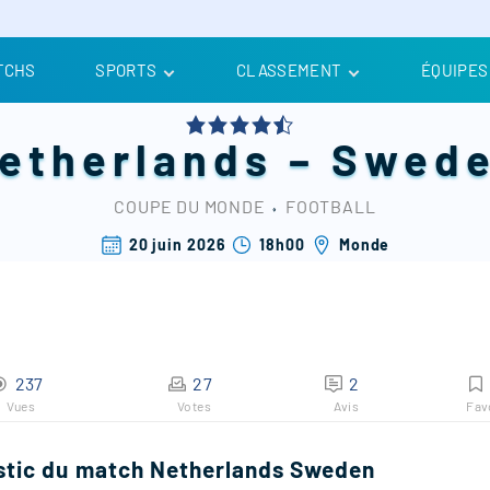
TCHS
SPORTS
CLASSEMENT
ÉQUIPES
Football
Classement
Ligue 1
Classement
Football
etherlands – Swed
Ligue 1
Basket
Ligue 2
Euroligue
Classement
Combat
League 1
NBA
Boxe
Ligue 2
COUPE DU MONDE
⬫
FOOTBALL
Football Américain
Bundesliga
MMA
NFL
Classement
League 1
20 juin 2026
18h00
Monde
Hockey
La Liga
NHL
Classement
Serie A
Bundeslig
Primeira Liga
Classement
La Liga
Classement
237
27
2
Serie A
Vues
Votes
Avis
Fav
Classement
Primeira L
stic du match Netherlands Sweden