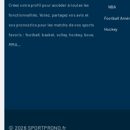
Créez votre profil pour accéder à toutes les
NBA
fonctionnalités. Votez, partagez vos avis et
Football Amér
vos pronostics pour les matchs de vos sports
Hockey
favoris : football, basket, volley, hockey, boxe,
MMA…
©
2026
SPORTPRONO.fr