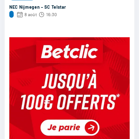
NEC Nijmegen – SC Telstar
8 août
16:30