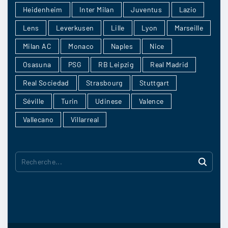
Heidenheim
Inter Milan
Juventus
Lazio
Lens
Leverkusen
Lille
Lyon
Marseille
Milan AC
Monaco
Naples
Nice
Osasuna
PSG
RB Leipzig
Real Madrid
Real Sociedad
Strasbourg
Stuttgart
Séville
Turin
Udinese
Valence
Vallecano
Villarreal
R
e
c
h