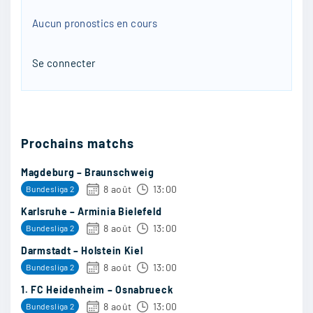
Aucun pronostics en cours
Se connecter
Prochains matchs
Magdeburg – Braunschweig
8 août
13:00
Bundesliga 2
Karlsruhe – Arminia Bielefeld
8 août
13:00
Bundesliga 2
Darmstadt – Holstein Kiel
8 août
13:00
Bundesliga 2
1. FC Heidenheim – Osnabrueck
8 août
13:00
Bundesliga 2