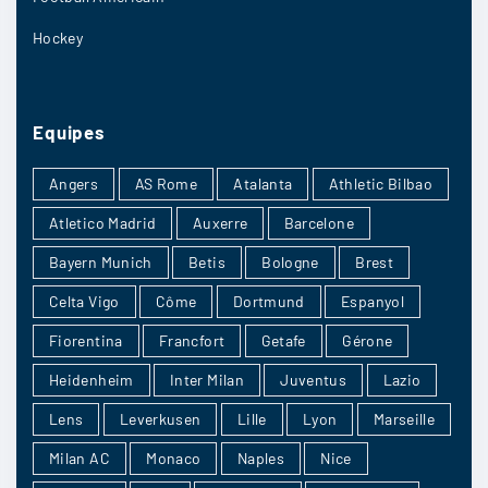
Hockey
Equipes
Angers
AS Rome
Atalanta
Athletic Bilbao
Atletico Madrid
Auxerre
Barcelone
Bayern Munich
Betis
Bologne
Brest
Celta Vigo
Côme
Dortmund
Espanyol
Fiorentina
Francfort
Getafe
Gérone
Heidenheim
Inter Milan
Juventus
Lazio
Lens
Leverkusen
Lille
Lyon
Marseille
Milan AC
Monaco
Naples
Nice