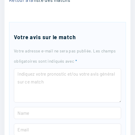
Votre avis sur le match
Votre adresse e-mail ne sera pas publiée.
Les champs
obligatoires sont indiqués avec
*
C
o
m
m
N
e
a
n
E
m
t