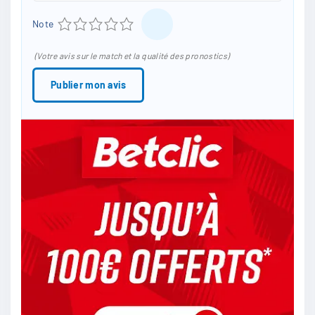
m
e
1
2
3
4
5
Note
a
*
i
(Votre avis sur le match et la qualité des pronostics)
l
*