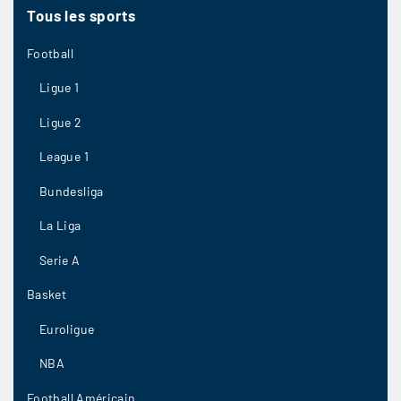
Tous
les
sports
Football
Ligue 1
Ligue 2
League 1
Bundesliga
La Liga
Serie A
Basket
Euroligue
NBA
Football Américain