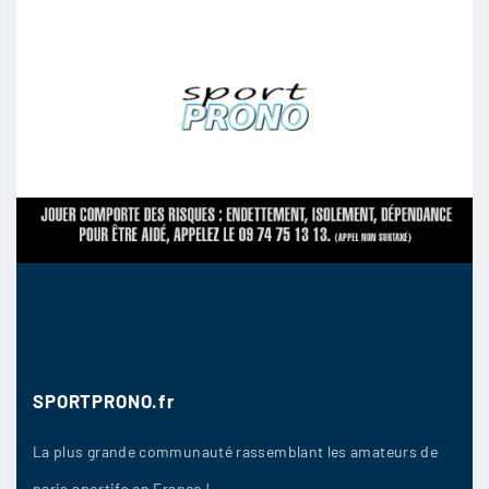
SPORTPRONO.fr
La plus grande communauté rassemblant les amateurs de
paris sportifs en France !