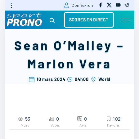
f
x
y
t
S
Connexion
a
o
e
c
u
l
k
e
t
e
SCORES EN DIRECT
b
u
g
i
o
b
r
o
e
a
k
m
p
Sean O’Malley –
t
o
Marlon Vera
c
o
10 mars 2024
04h00
World
n
t
e
53
0
0
102
n
Vues
Votes
Avis
Favoris
t