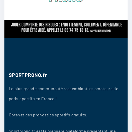
SPORTPRONO.fr
La plus grande communauté rassemblant les amateurs de
paris sportifs en France !
Obtenez des pronostics sportifs gratuits.
Sportprono.fr est la première plateforme présentant une