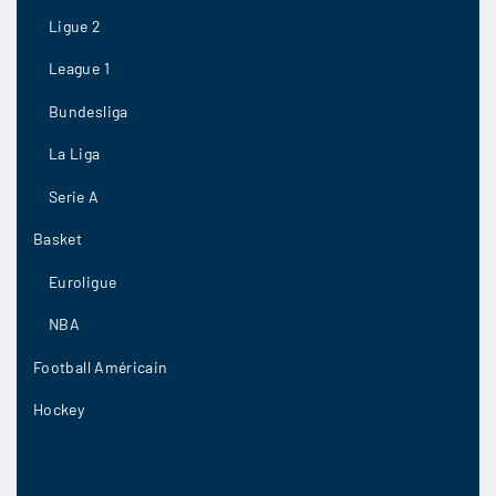
Ligue 2
League 1
Bundesliga
La Liga
Serie A
Basket
Euroligue
NBA
Football Américain
Hockey