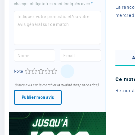
champs obligatoires sont indiqués avec
*
La renco
mercredi 
C
o
m
m
N
E
e
A
a
m
n
1
2
3
4
5
Note
m
a
t
Ce mat
e
i
(Votre avis sur le match et la qualité des pronostics)
Retour à
*
l
*