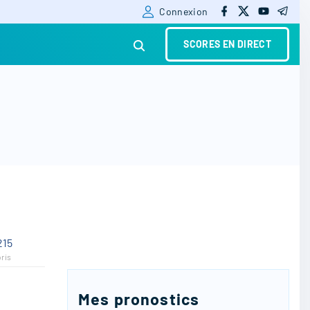
f
x
y
t
Connexion
a
o
e
c
u
l
e
t
e
SCORES EN DIRECT
b
u
g
o
b
r
o
e
a
k
m
 Football
 Football
 Football
 Football
a
 Football
 Football
215
ris
 Football
iga
Mes pronostics