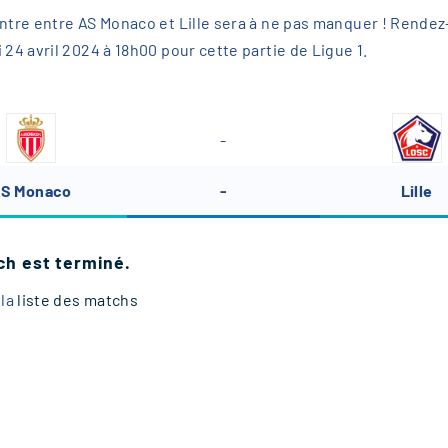
ntre entre AS Monaco et Lille sera à ne pas manquer ! Rendez
24 avril 2024 à 18h00 pour cette partie de Ligue 1.
-
S Monaco
-
Lille
ch est terminé.
 la
liste des matchs