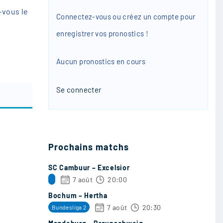
-vous le
Connectez-vous ou créez un compte pour
enregistrer vos pronostics !
Aucun pronostics en cours
Se connecter
Prochains matchs
SC Cambuur – Excelsior
7 août
20:00
Bochum – Hertha
7 août
20:30
Bundesliga 2