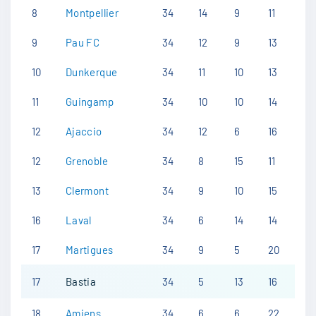
8
Montpellier
34
14
9
11
9
Pau FC
34
12
9
13
10
Dunkerque
34
11
10
13
11
Guingamp
34
10
10
14
12
Ajaccio
34
12
6
16
12
Grenoble
34
8
15
11
13
Clermont
34
9
10
15
16
Laval
34
6
14
14
17
Martigues
34
9
5
20
17
Bastia
34
5
13
16
18
Amiens
34
6
6
22