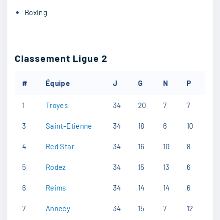
Boxing
Classement
Ligue 2
#
Équipe
J
G
N
P
1
Troyes
34
20
7
7
3
Saint-Etienne
34
18
6
10
4
Red Star
34
16
10
8
5
Rodez
34
15
13
6
6
Reims
34
14
14
6
7
Annecy
34
15
7
12