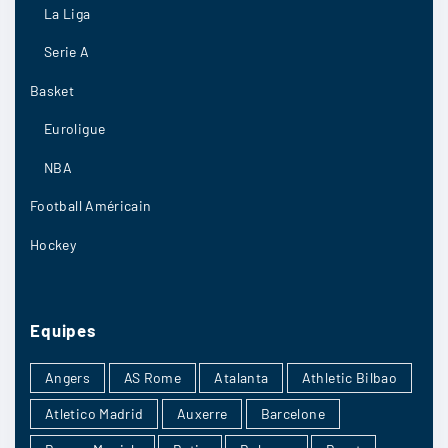
La Liga
Serie A
Basket
Euroligue
NBA
Football Américain
Hockey
Equipes
Angers
AS Rome
Atalanta
Athletic Bilbao
Atletico Madrid
Auxerre
Barcelone