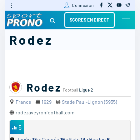
f
x
y
t
S
Connexion
a
o
e
c
u
l
k
e
t
e
SCORES EN DIRECT
b
u
g
i
o
b
r
o
e
a
k
m
Rodez
p
t
o
c
o
Rodez
n
Football
Ligue 2
t
France
1929
Stade Paul-Lignon (5955)
e
rodezaveyronfootball.com
n
5
t
Joués
34
• Gagnés
15
• Nuls
13
• Perdus
6