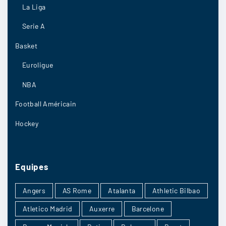
La Liga
Serie A
Basket
Euroligue
NBA
Football Américain
Hockey
Equipes
Angers
AS Rome
Atalanta
Athletic Bilbao
Atletico Madrid
Auxerre
Barcelone