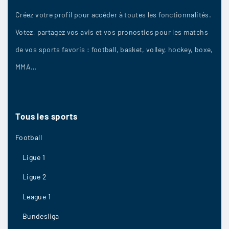
Créez votre profil pour accéder à toutes les fonctionnalités.
Votez, partagez vos avis et vos pronostics pour les matchs
de vos sports favoris : football, basket, volley, hockey, boxe,
MMA…
Tous
les
sports
Football
Ligue 1
Ligue 2
League 1
Bundesliga