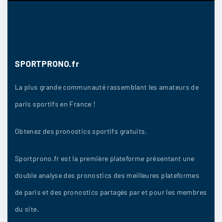
SPORTPRONO.fr
La plus grande communauté rassemblant les amateurs de
paris sportifs en France !
Obtenez des pronostics sportifs gratuits.
Sportprono.fr est la première plateforme présentant une
double analyse des pronostics des meilleures plateformes
de paris et des pronostics partagés par et pour les membres
du site.