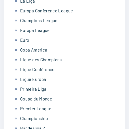
La Liga
Europa Conference League
Champions League
Europa League
Euro
Copa America
Ligue des Champions
Ligue Conférence
Ligue Europa
Primeira Liga
Coupe du Monde
Premier League
Championship
Bundesliga 2