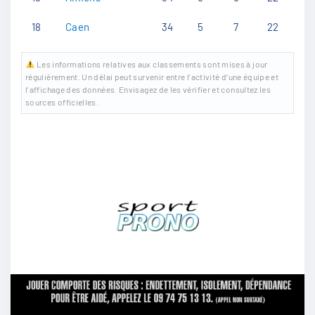
18
Caen
34
5
7
22
Les informations relatives aux classements sont mises à jour
régulièrement. Un délai peut survenir entre l’activité d’une équipe et
l’affichage des données. Envisagez de les vérifier et consultez les
sources officielles.