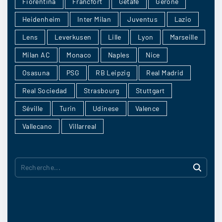
Fiorentina
Francfort
Getafe
Gérone
Heidenheim
Inter Milan
Juventus
Lazio
Lens
Leverkusen
Lille
Lyon
Marseille
Milan AC
Monaco
Naples
Nice
Osasuna
PSG
RB Leipzig
Real Madrid
Real Sociedad
Strasbourg
Stuttgart
Séville
Turin
Udinese
Valence
Vallecano
Villarreal
R
e
c
h