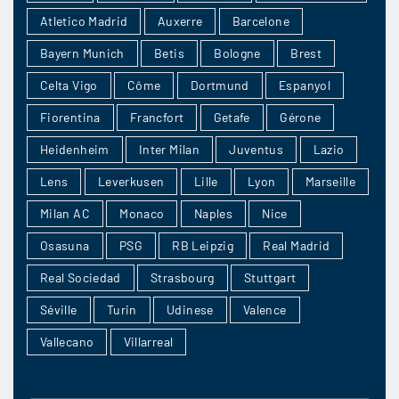
Atletico Madrid
Auxerre
Barcelone
Bayern Munich
Betis
Bologne
Brest
Celta Vigo
Côme
Dortmund
Espanyol
Fiorentina
Francfort
Getafe
Gérone
Heidenheim
Inter Milan
Juventus
Lazio
Lens
Leverkusen
Lille
Lyon
Marseille
Milan AC
Monaco
Naples
Nice
Osasuna
PSG
RB Leipzig
Real Madrid
Real Sociedad
Strasbourg
Stuttgart
Séville
Turin
Udinese
Valence
Vallecano
Villarreal