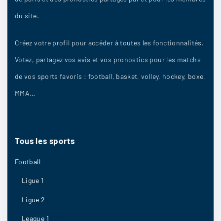
du site.
Créez votre profil pour accéder à toutes les fonctionnalités.
Votez, partagez vos avis et vos pronostics pour les matchs
de vos sports favoris : football, basket, volley, hockey, boxe,
MMA…
Tous
les
sports
Football
Ligue 1
Ligue 2
League 1