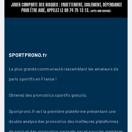
SPORTPRONO.fr
La plus grande communauté rassemblant les amateurs de
paris sportifs en France !
Obtenez des pronostics sportifs gratuits.
Sportprono.fr est la première plateforme présentant une
double analyse des pronostics des meilleures plateformes
de paris et des pronostics partagés par et pour les membres