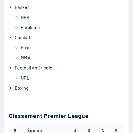
Basket
NBA
Euroligue
Combat
Boxe
MMA
Football Américain
NFL
Boxing
Classement
Premier League
#
Équipe
J
G
N
P