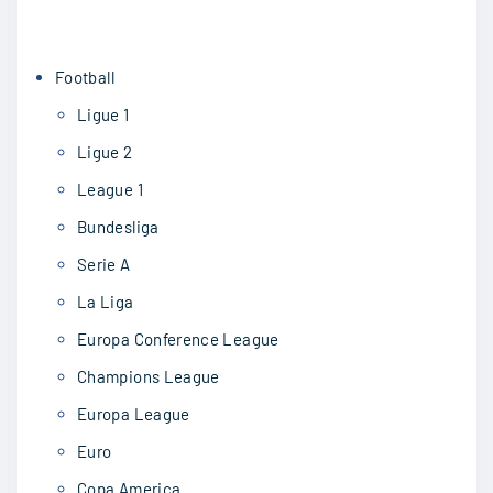
Football
Ligue 1
Ligue 2
League 1
Bundesliga
Serie A
La Liga
Europa Conference League
Champions League
Europa League
Euro
Copa America