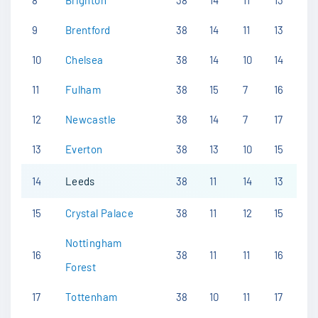
8
Brighton
38
14
11
13
9
Brentford
38
14
11
13
10
Chelsea
38
14
10
14
11
Fulham
38
15
7
16
12
Newcastle
38
14
7
17
13
Everton
38
13
10
15
14
Leeds
38
11
14
13
15
Crystal Palace
38
11
12
15
Nottingham
16
38
11
11
16
Forest
17
Tottenham
38
10
11
17