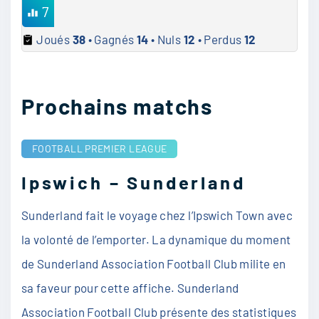
7
Joués
38
• Gagnés
14
• Nuls
12
• Perdus
12
Prochains matchs
FOOTBALL
PREMIER LEAGUE
Ipswich – Sunderland
Sunderland fait le voyage chez l’Ipswich Town avec
la volonté de l’emporter. La dynamique du moment
de Sunderland Association Football Club milite en
sa faveur pour cette affiche. Sunderland
Association Football Club présente des statistiques