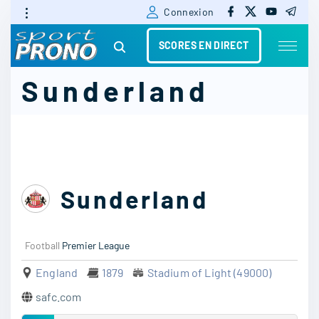
f
x
y
t
S
Connexion
a
o
e
c
u
l
k
e
t
e
SCORES EN DIRECT
b
u
g
i
o
b
r
o
e
a
k
m
Sunderland
p
t
o
c
o
Sunderland
n
t
Football
Premier League
e
England
1879
Stadium of Light (49000)
n
safc.com
t