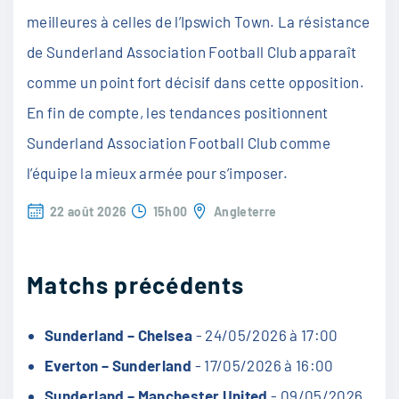
meilleures à celles de l’Ipswich Town. La résistance
de Sunderland Association Football Club apparaît
comme un point fort décisif dans cette opposition.
En fin de compte, les tendances positionnent
Sunderland Association Football Club comme
l’équipe la mieux armée pour s’imposer.
22 août 2026
15h00
Angleterre
Matchs précédents
Sunderland – Chelsea
- 24/05/2026 à 17:00
Everton – Sunderland
- 17/05/2026 à 16:00
Sunderland – Manchester United
- 09/05/2026