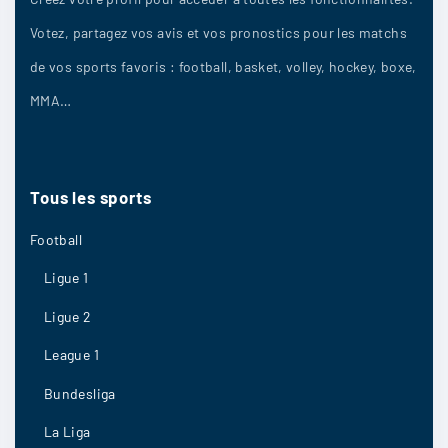
Votez, partagez vos avis et vos pronostics pour les matchs
de vos sports favoris : football, basket, volley, hockey, boxe,
MMA…
Tous
les
sports
Football
Ligue 1
Ligue 2
League 1
Bundesliga
La Liga