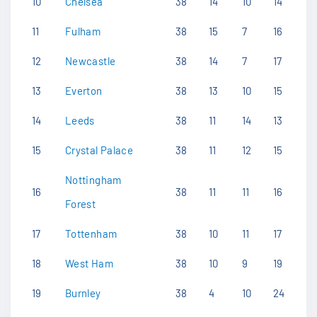
10
Chelsea
38
14
10
14
11
Fulham
38
15
7
16
12
Newcastle
38
14
7
17
13
Everton
38
13
10
15
14
Leeds
38
11
14
13
15
Crystal Palace
38
11
12
15
Nottingham
16
38
11
11
16
Forest
17
Tottenham
38
10
11
17
18
West Ham
38
10
9
19
19
Burnley
38
4
10
24