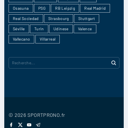
Osasuna
PSG
RB Leipzig
Real Madrid
Real Sociedad
Strasbourg
Stuttgart
Séville
Turin
Udinese
Valence
Vallecano
Villarreal
R
e
c
h
e
r
©
2026
SPORTPRONO.fr
c
f
x
y
t