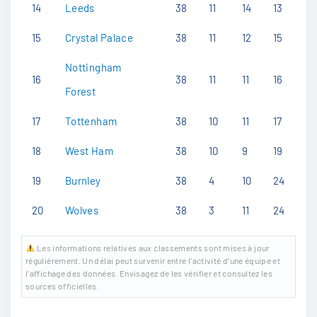
14
Leeds
38
11
14
13
15
Crystal Palace
38
11
12
15
Nottingham
16
38
11
11
16
Forest
17
Tottenham
38
10
11
17
18
West Ham
38
10
9
19
19
Burnley
38
4
10
24
20
Wolves
38
3
11
24
Les informations relatives aux classements sont mises à jour
régulièrement. Un délai peut survenir entre l’activité d’une équipe et
l’affichage des données. Envisagez de les vérifier et consultez les
sources officielles.