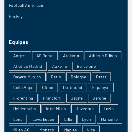
Football Américain
Hockey
Equipes
Angers
AS Rome
Atalanta
Athletic Bilbao
Atletico Madrid
Auxerre
Barcelone
Bayern Munich
Betis
Bologne
Brest
Celta Vigo
Côme
Dortmund
Espanyol
Fiorentina
Francfort
Getafe
Gérone
Heidenheim
Inter Milan
Juventus
Lazio
Lens
Leverkusen
Lille
Lyon
Marseille
Milan AC
Monaco
Naples
Nice