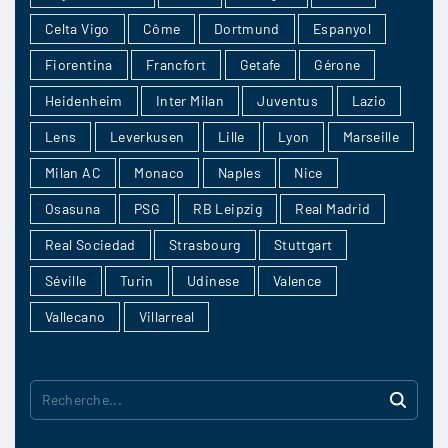
Celta Vigo
Côme
Dortmund
Espanyol
Fiorentina
Francfort
Getafe
Gérone
Heidenheim
Inter Milan
Juventus
Lazio
Lens
Leverkusen
Lille
Lyon
Marseille
Milan AC
Monaco
Naples
Nice
Osasuna
PSG
RB Leipzig
Real Madrid
Real Sociedad
Strasbourg
Stuttgart
Séville
Turin
Udinese
Valence
Vallecano
Villarreal
R
e