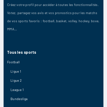
Créez votre profil pour accéder à toutes les fonctionnalités.
Votez, partagez vos avis et vos pronostics pour les matchs
de vos sports favoris : football, basket, volley, hockey, boxe,
MMA…
Tous
les
sports
Football
Ligue 1
Ligue 2
League 1
Bundesliga