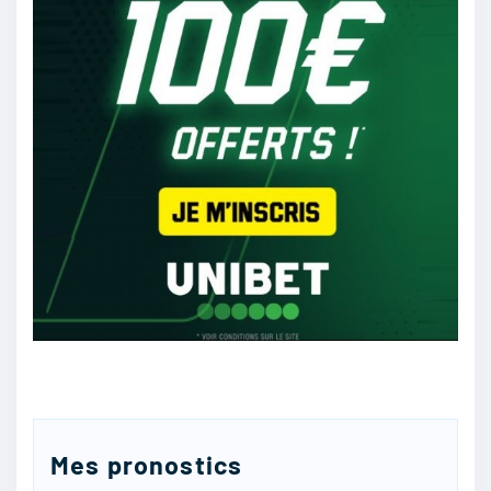
montrer trop optimiste
24/04
28
Azaria
:
Ajax
24/04
26
hardley
:
je vais parier sur une victoire serrée mais ça
reste délicat
Mes pronostics
24/04
19