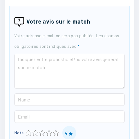
7
Votre avis sur le match
Votre adresse e-mail ne sera pas publiée.
Les champs
obligatoires sont indiqués avec
*
C
o
m
m
N
e
a
n
E
m
t
m
e
1
2
3
4
5
Note
4
a