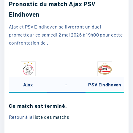
Pronostic du match Ajax PSV
Eindhoven
Ajax et PSV Eindhoven se livreront un duel
prometteur ce samedi 2 mai 2026 à 19h00 pour cette
confrontation de .
-
Ajax
-
PSV Eindhoven
Ce match est terminé.
Retour à la
liste des matchs