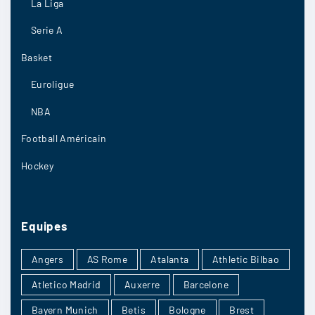
La Liga
Serie A
Basket
Euroligue
NBA
Football Américain
Hockey
Equipes
Angers
AS Rome
Atalanta
Athletic Bilbao
Atletico Madrid
Auxerre
Barcelone
Bayern Munich
Betis
Bologne
Brest