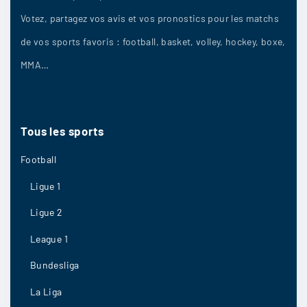
Votez, partagez vos avis et vos pronostics pour les matchs
de vos sports favoris : football, basket, volley, hockey, boxe,
MMA…
Tous
les
sports
Football
Ligue 1
Ligue 2
League 1
Bundesliga
La Liga