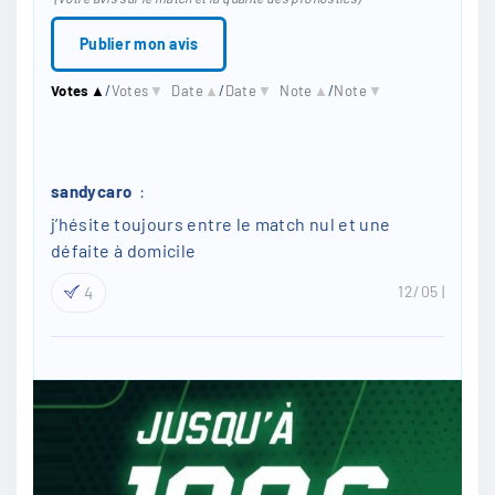
l
*
Votes
▲
/
Votes
▼
Date
▲
/
Date
▼
Note
▲
/
Note
▼
sandycaro
:
j’hésite toujours entre le match nul et une
défaite à domicile
12/05
4