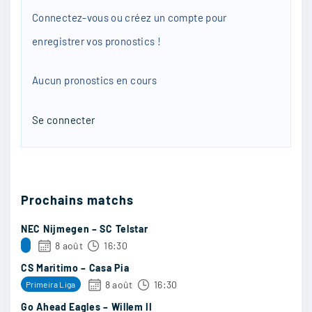
Connectez-vous ou créez un compte pour
Papis
:
enregistrer vos pronostics !
Ajax
Aucun pronostics en cours
12/05
20
Se connecter
aliSapoal
:
un nul
Prochains matchs
12/05
19
NEC Nijmegen – SC Telstar
8 août
16:30
CS Maritimo – Casa Pia
doudou23400
:
8 août
16:30
Primeira Liga
sérieux je me tate à oser quelque chose pour
Go Ahead Eagles – Willem II
cette rencontre