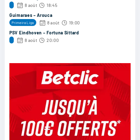
8 août
18:45
Guimaraes – Arouca
12/05
19
8 août
19:00
Primeira Liga
PSV Eindhoven – Fortuna Sittard
8 août
20:00
Parfoot
:
SC Heerenveen ne m’épate plus du tout pour le
moment
12/05
18
kinaletta
:
Serieux
12/05
17