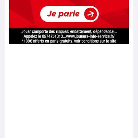
Pat233
:
Il faut rester prudent avec les formations qui
passent inaperçues elles peuvent provoquer la
stupéfaction.
12/05
17
Brienklein
:
Ajax
12/05
15
Enzoow77
: