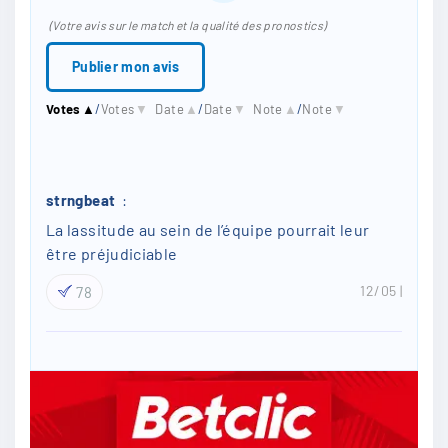
*
i
(Votre avis sur le match et la qualité des pronostics)
l
*
Votes
▲
/
Votes
▼
Date
▲
/
Date
▼
Note
▲
/
Note
▼
strngbeat
:
La lassitude au sein de l’équipe pourrait leur
être préjudiciable
12/05
78
Matthof
:
Ajax