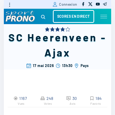
f
x
y
t
S
Connexion
a
o
e
c
u
l
k
e
t
e
SCORES EN DIRECT
b
u
g
i
o
b
r
o
e
a
k
m
p
SC Heerenveen
-
t
o
Ajax
c
o
17 mai 2026
13h30
Pays
n
t
e
1167
248
30
184
n
Vues
Votes
Avis
Favoris
t