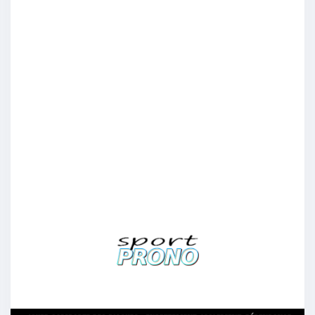
ag_noua
:
Ajax
12/05
8
francheco
:
2 à 3 SC Heerenveen
12/05
7
Davinas
:
Ajax mais j’y crois pas trop