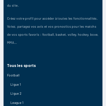
Sephiladmo
:
du site.
les derniers résultats dans le championnat sont
prometteurs mais bon il ne faut pas s’enflammer
Créez votre profil pour accéder à toutes les fonctionnalités.
Votez, partagez vos avis et vos pronostics pour les matchs
12/05
4
de vos sports favoris : football, basket, volley, hockey, boxe,
MMA…
sandycaro
:
C’est juste mon avis SC Heerenveen, d’après moi
Tous
les
sports
12/05
4
Football
Ligue 1
XVIarre
:
Ligue 2
En réfléchissant bien je vois un match plutot
League 1
cool