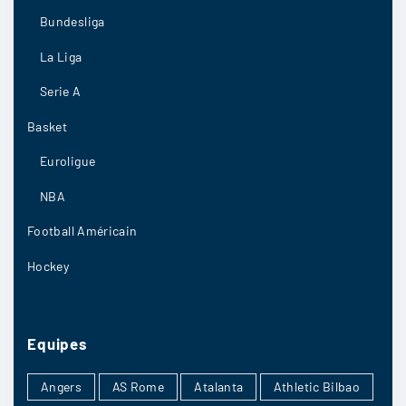
Bundesliga
12/05
4
La Liga
Serie A
Basket
Peti60
:
Euroligue
sauf que un miracle ca peut arriver
NBA
12/05
4
Football Américain
Hockey
Sephiladmo
:
Je m’attends à ce qu’ils dominent de bout en
Equipes
bout ça sera vraiment dingue
Angers
AS Rome
Atalanta
Athletic Bilbao
12/05
3