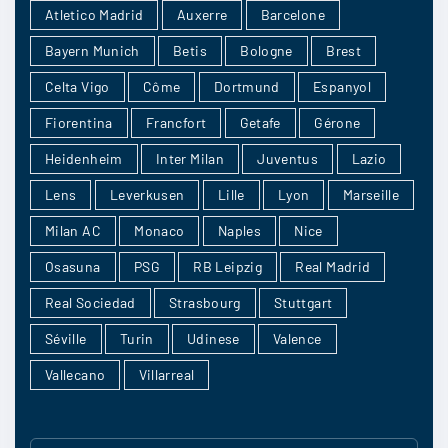
Atletico Madrid
Auxerre
Barcelone
Bayern Munich
Betis
Bologne
Brest
Paris75020
:
Celta Vigo
Côme
Dortmund
Espanyol
SC Heerenveen 1-2
Fiorentina
Francfort
Getafe
Gérone
12/05
2
Heidenheim
Inter Milan
Juventus
Lazio
Lens
Leverkusen
Lille
Lyon
Marseille
Milan AC
Monaco
Naples
Nice
monbuirger
:
Osasuna
PSG
RB Leipzig
Real Madrid
SC Heerenveen
Real Sociedad
Strasbourg
Stuttgart
Séville
Turin
Udinese
Valence
12/05
2
Vallecano
Villarreal
Jerem91
: