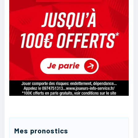
12/05
66
Dimarco
:
ça se dit que leur niveau est au beau fixe
12/05
29
Lukaas
:
C’est quasiment sur je prophétise que ça sera
SC Heerenveen
12/05
26
Mes pronostics