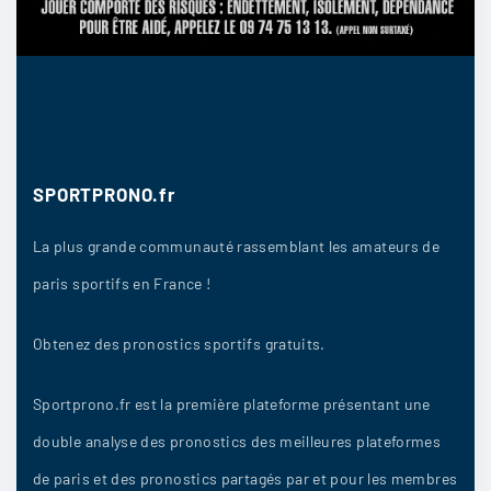
12/05
7
Lukaas
:
Moi j’ai bien envie de oser quelque chose sur ce
match
SPORTPRONO.fr
12/05
5
La plus grande communauté rassemblant les amateurs de
paris sportifs en France !
Lasam
:
Obtenez des pronostics sportifs gratuits.
0 à 2 SC Heerenveen
12/05
5
Sportprono.fr est la première plateforme présentant une
double analyse des pronostics des meilleures plateformes
de paris et des pronostics partagés par et pour les membres