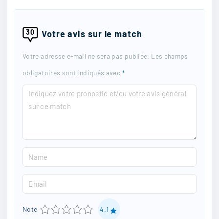
30
Votre avis sur le match
Votre adresse e-mail ne sera pas publiée.
Les champs
obligatoires sont indiqués avec
*
C
o
m
m
N
e
a
n
E
m
t
m
e
1
2
3
4
5
Note
4.1
a