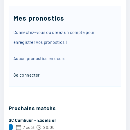
Mes pronostics
Connectez-vous ou créez un compte pour
enregistrer vos pronostics !
Aucun pronostics en cours
Se connecter
Prochains matchs
SC Cambuur – Excelsior
7 août
20:00