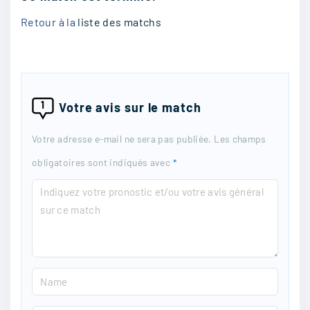
Retour à la
liste des matchs
1
Votre avis sur le match
Votre adresse e-mail ne sera pas publiée.
Les champs
obligatoires sont indiqués avec
*
C
o
m
m
N
e
a
n