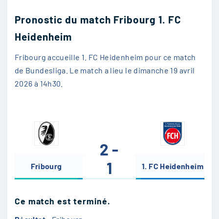
Pronostic du match Fribourg 1. FC
Heidenheim
Fribourg accueille 1. FC Heidenheim pour ce match
de Bundesliga. Le match a lieu le dimanche 19 avril
2026 à 14h30.
2 -
1
Fribourg
-
1. FC Heidenheim
Ce match est terminé.