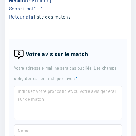
Résultat :
Fribourg
Score final
2 - 1
Retour à la
liste des matchs
2
Votre avis sur le match
Votre adresse e-mail ne sera pas publiée.
Les champs
obligatoires sont indiqués avec
*
C
o
m
m
N
e