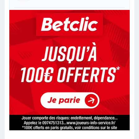
Undeb
:
Sur je prédit on verra. Le match est très crucial
pour leur position au classement ils vont se
donner au maximum
13/04
26