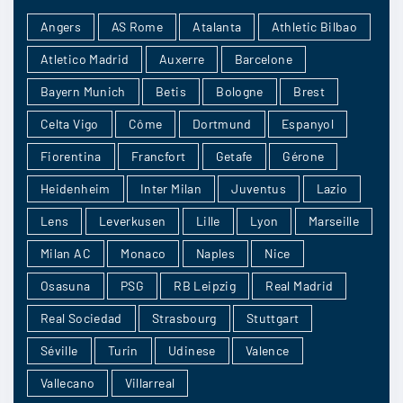
Angers
AS Rome
Atalanta
Athletic Bilbao
Atletico Madrid
Auxerre
Barcelone
Bayern Munich
Betis
Bologne
Brest
Celta Vigo
Côme
Dortmund
Espanyol
Fiorentina
Francfort
Getafe
Gérone
Heidenheim
Inter Milan
Juventus
Lazio
Lens
Leverkusen
Lille
Lyon
Marseille
Milan AC
Monaco
Naples
Nice
Osasuna
PSG
RB Leipzig
Real Madrid
Real Sociedad
Strasbourg
Stuttgart
Séville
Turin
Udinese
Valence
Vallecano
Villarreal