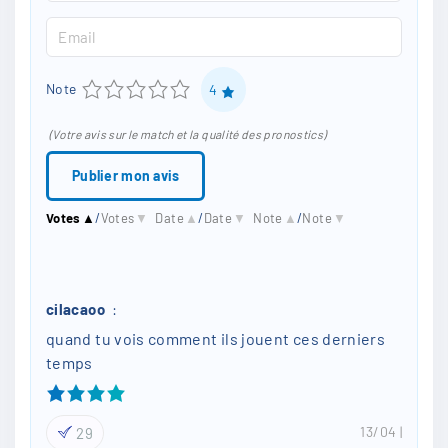
a
n
E
m
t
m
e
1
2
3
4
5
Note
4
a
*
i
(Votre avis sur le match et la qualité des pronostics)
l
*
Votes
▲
/
Votes
▼
Date
▲
/
Date
▼
Note
▲
/
Note
▼
cilacaoo
:
quand tu vois comment ils jouent ces derniers
temps
13/04
29