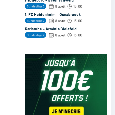
Magdeburg – Braunschweig
8 août
13:00
Bundesliga 2
1. FC Heidenheim – Osnabrueck
8 août
13:00
Bundesliga 2
Karlsruhe – Arminia Bielefeld
8 août
13:00
Bundesliga 2