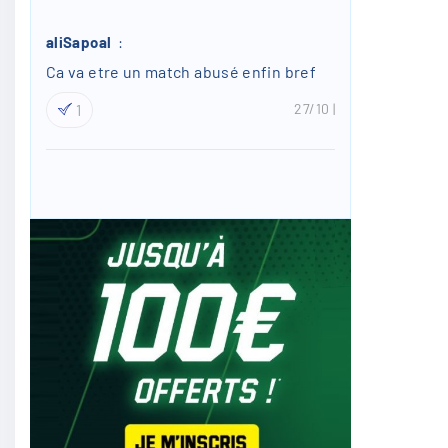
aliSapoal
:
Ca va etre un match abusé enfin bref
27/10
1