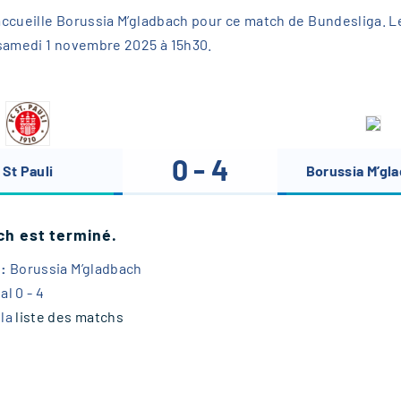
 accueille Borussia M’gladbach pour ce match de Bundesliga. 
e samedi 1 novembre 2025 à 15h30.
0 - 4
St Pauli
-
Borussia M’gl
ch est terminé.
 :
Borussia M’gladbach
al
0 - 4
 la
liste des matchs