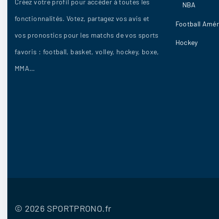
Créez votre profil pour accéder à toutes les
NBA
fonctionnalités. Votez, partagez vos avis et
Football Amér
vos pronostics pour les matchs de vos sports
Hockey
favoris : football, basket, volley, hockey, boxe,
MMA…
©
2026
SPORTPRONO.fr