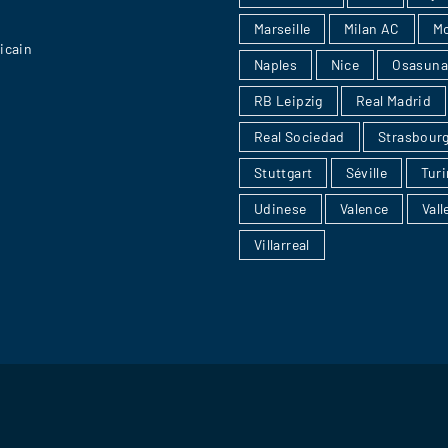
Marseille
Milan AC
M
icain
Naples
Nice
Osasuna
RB Leipzig
Real Madrid
Real Sociedad
Strasbour
Stuttgart
Séville
Turi
Udinese
Valence
Val
Villarreal