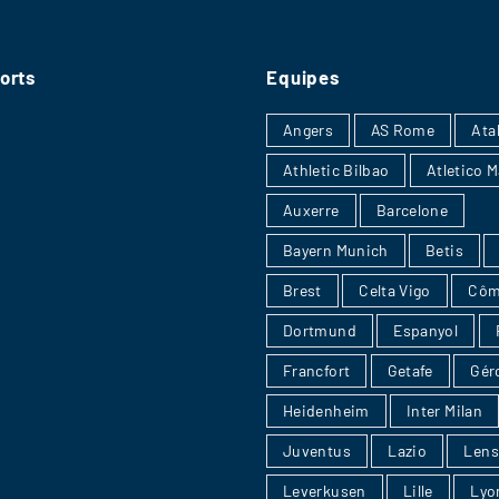
orts
Equipes
Angers
AS Rome
Ata
Athletic Bilbao
Atletico 
Auxerre
Barcelone
Bayern Munich
Betis
Brest
Celta Vigo
Cô
Dortmund
Espanyol
Francfort
Getafe
Gér
Heidenheim
Inter Milan
Juventus
Lazio
Lens
Leverkusen
Lille
Lyo