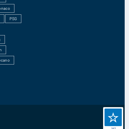
onaco
PSG
g
n
lecano
183