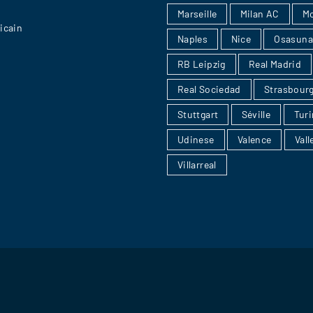
Marseille
Milan AC
M
icain
Naples
Nice
Osasuna
RB Leipzig
Real Madrid
Real Sociedad
Strasbour
Stuttgart
Séville
Turi
Udinese
Valence
Val
Villarreal