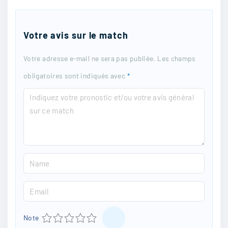
Votre avis sur le match
Votre adresse e-mail ne sera pas publiée.
Les champs
obligatoires sont indiqués avec
*
C
o
m
m
N
e
a
n
E
m
t
m
e
1
2
3
4
5
Note
a