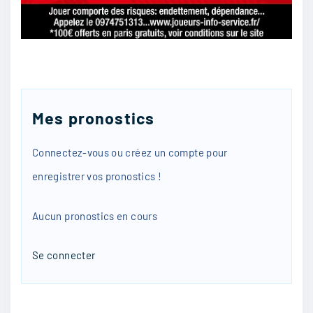
Mes pronostics
Connectez-vous ou créez un compte pour
enregistrer vos pronostics !
Aucun pronostics en cours
Se connecter