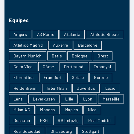
Equipes
Angers
AS Rome
Atalanta
Athletic Bilbao
Atletico Madrid
Auxerre
Barcelone
Bayern Munich
Betis
Bologne
Brest
Celta Vigo
Côme
Dortmund
Espanyol
Fiorentina
Francfort
Getafe
Gérone
Heidenheim
Inter Milan
Juventus
Lazio
Lens
Leverkusen
Lille
Lyon
Marseille
Milan AC
Monaco
Naples
Nice
Osasuna
PSG
RB Leipzig
Real Madrid
Real Sociedad
Strasbourg
Stuttgart