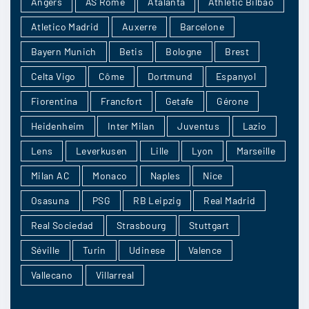
Angers
AS Rome
Atalanta
Athletic Bilbao
Atletico Madrid
Auxerre
Barcelone
Bayern Munich
Betis
Bologne
Brest
Celta Vigo
Côme
Dortmund
Espanyol
Fiorentina
Francfort
Getafe
Gérone
Heidenheim
Inter Milan
Juventus
Lazio
Lens
Leverkusen
Lille
Lyon
Marseille
Milan AC
Monaco
Naples
Nice
Osasuna
PSG
RB Leipzig
Real Madrid
Real Sociedad
Strasbourg
Stuttgart
Séville
Turin
Udinese
Valence
Vallecano
Villarreal