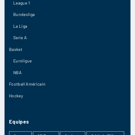
League 1
Bundesliga
La Liga
Serie A
Basket
Euroligue
NBA
Football Américain
Hockey
Equipes