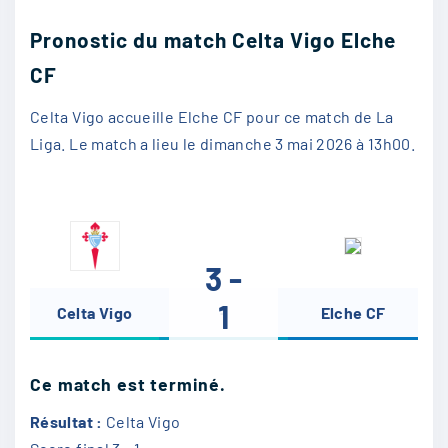
Pronostic du match Celta Vigo Elche
CF
Celta Vigo accueille Elche CF pour ce match de La
Liga. Le match a lieu le dimanche 3 mai 2026 à 13h00.
3 -
1
Celta Vigo
-
Elche CF
Ce match est terminé.
Résultat :
Celta Vigo