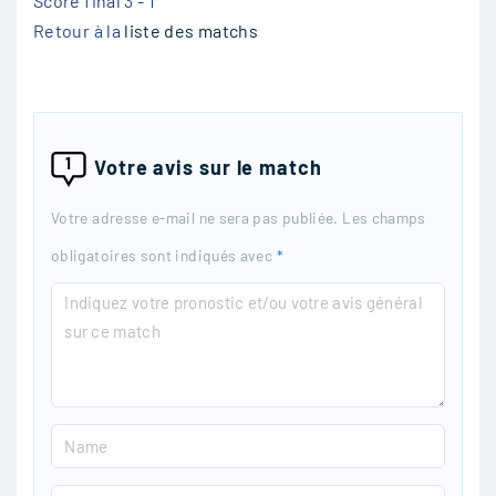
Score final
3 - 1
Retour à la
liste des matchs
1
Votre avis sur le match
Votre adresse e-mail ne sera pas publiée.
Les champs
obligatoires sont indiqués avec
*
C
o
m
m
N
e
a
n