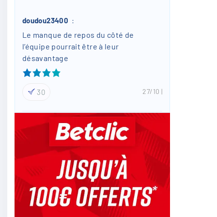
doudou23400
:
Le manque de repos du côté de
l’équipe pourrait être à leur
désavantage
27/10
30
Live01
:
Villarreal
27/10
30