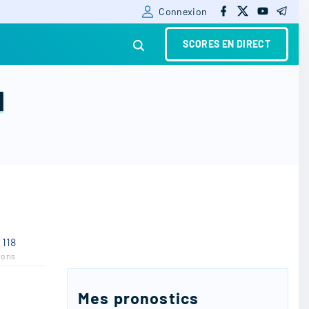
f
x
y
t
Connexion
a
o
e
c
u
l
e
t
e
SCORES EN DIRECT
b
u
g
o
b
r
o
e
a
k
m
 Football
l
 Football
 Football
 Football
a
 Football
 Football
118
oris
 Football
iga
Mes pronostics