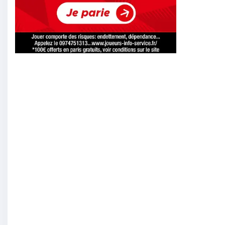
dondon
:
Villarreal
27/10
29
finale2018
:
C’est quasi sur que ce sera Villarreal et
de loin
27/10
29
francheco
:
Villarreal
27/10
28