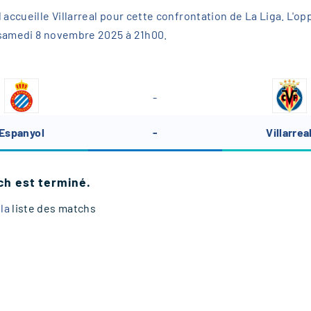
accueille Villarreal pour cette confrontation de La Liga. L'op
e samedi 8 novembre 2025 à 21h00.
-
Espanyol
-
Villarrea
ch est terminé.
 la
liste des matchs