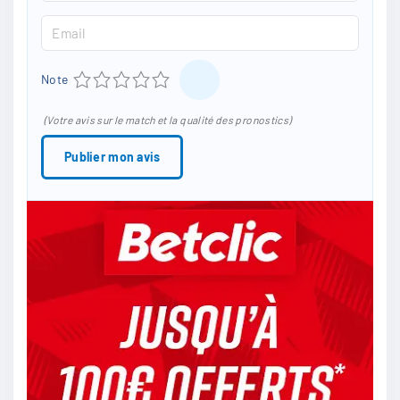
a
n
E
m
t
m
e
1
2
3
4
5
Note
a
*
i
(Votre avis sur le match et la qualité des pronostics)
l
*