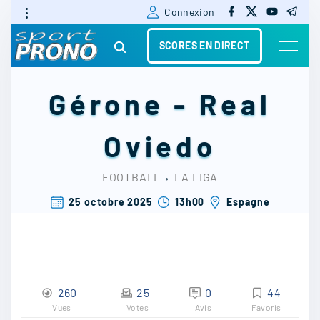
f
x
y
t
S
Connexion
a
o
e
c
u
l
k
e
t
e
SCORES EN DIRECT
b
u
g
i
o
b
r
o
e
a
k
m
p
Gérone
-
Real
t
o
Oviedo
c
FOOTBALL
⬫
LA LIGA
o
25 octobre 2025
13h00
Espagne
n
t
e
n
260
25
0
44
t
Vues
Votes
Avis
Favoris