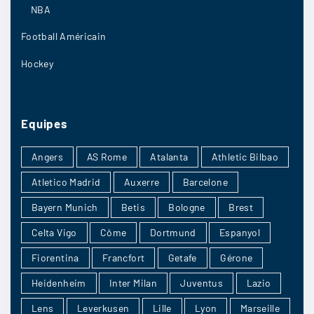
NBA
Football Américain
Hockey
Equipes
Angers
AS Rome
Atalanta
Athletic Bilbao
Atletico Madrid
Auxerre
Barcelone
Bayern Munich
Betis
Bologne
Brest
Celta Vigo
Côme
Dortmund
Espanyol
Fiorentina
Francfort
Getafe
Gérone
Heidenheim
Inter Milan
Juventus
Lazio
Lens
Leverkusen
Lille
Lyon
Marseille