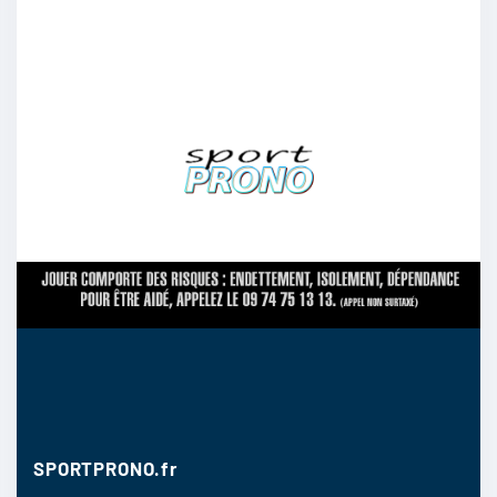
SPORTPRONO.fr