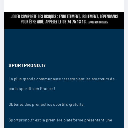
SPORTPRONO.fr
La plus grande communauté rassemblant les amateurs de
paris sportifs en France !
Obtenez des pronostics sportifs gratuits.
Sportprono.fr est la première plateforme présentant une