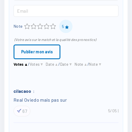
a
n
E
m
t
m
e
1
2
3
4
5
Note
5
a
*
i
(Votre avis sur le match et la qualité des pronostics)
l
*
Votes
▲
/
Votes
▼
Date
▲
/
Date
▼
Note
▲
/
Note
▼
cilacaoo
:
Real Oviedo mais pas sur
5/05
67