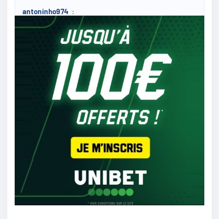
antoninho974
:
Cash Real Oviedo
5/05
35
Audemerdusud
:
Real Madrid fini avec deux points d’avance
5/05
30
Dimarco
:
Ca implique que moi je sens Real Madrid
5/05
20