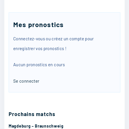
Dyabi
:
Mes pronostics
Je me dit qu’il y aura de beaux buts de chaque
coté
Connectez-vous ou créez un compte pour
5/05
13
enregistrer vos pronostics !
Aucun pronostics en cours
Garynooww
:
Par contre un miracle c’est pas à exclure
Se connecter
5/05
12
Prochains matchs
Magdeburg – Braunschweig
reuf_8zepa
: