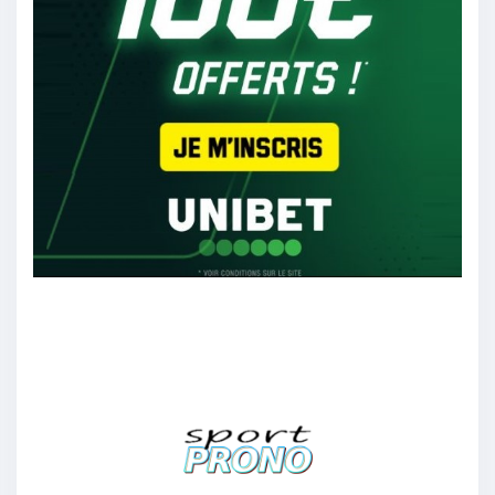
kinaletta
:
Ca sera un nul
5/05
1