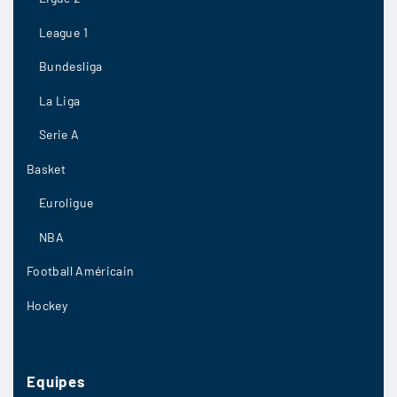
League 1
Bundesliga
La Liga
Serie A
Basket
Euroligue
NBA
Football Américain
Hockey
Equipes