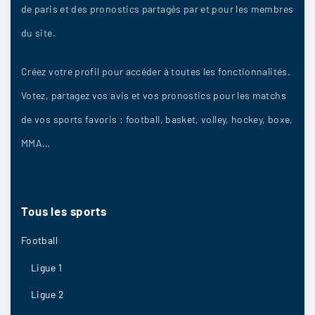
de paris et des pronostics partagés par et pour les membres
du site.
Créez votre profil pour accéder à toutes les fonctionnalités.
Votez, partagez vos avis et vos pronostics pour les matchs
de vos sports favoris : football, basket, volley, hockey, boxe,
MMA…
Tous
les
sports
Football
Ligue 1
Ligue 2