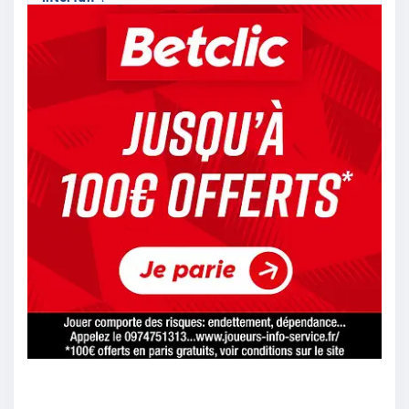
ValenceY’a de l’espoir, à priori
20/05
41
Objectiff
:
Valence 3-0
20/05
21
Elisabetass
:
Je voit ça sera trop relou, à mon avis
20/05
20