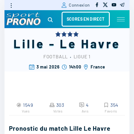
f
x
y
t
S
Connexion
a
o
e
c
u
l
k
e
t
e
SCORES EN DIRECT
b
u
g
i
o
b
r
o
e
a
k
m
p
Lille
-
Le Havre
t
o
FOOTBALL
⬫
LIGUE 1
c
3 mai 2026
14h00
France
o
n
t
1549
303
4
354
e
Vues
Votes
Avis
Favoris
n
t
Pronostic du match Lille Le Havre