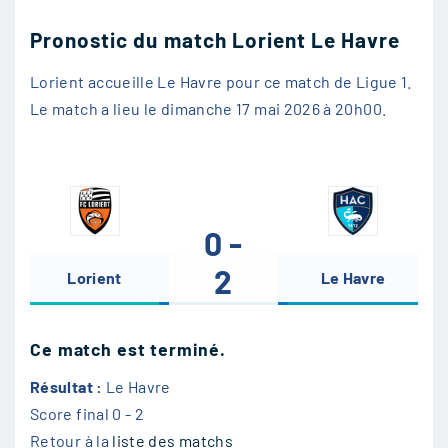
Pronostic du match Lorient Le Havre
Lorient accueille Le Havre pour ce match de Ligue 1.
Le match a lieu le dimanche 17 mai 2026 à 20h00.
0 -
2
Lorient
-
Le Havre
Ce match est terminé.
Résultat :
Le Havre
Score final
0 - 2
Retour à la
liste des matchs