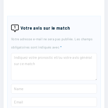
1
Votre avis sur le match
Votre adresse e-mail ne sera pas publiée.
Les champs
obligatoires sont indiqués avec
*
C
o
m
m
N
e
a
n
E
m
t