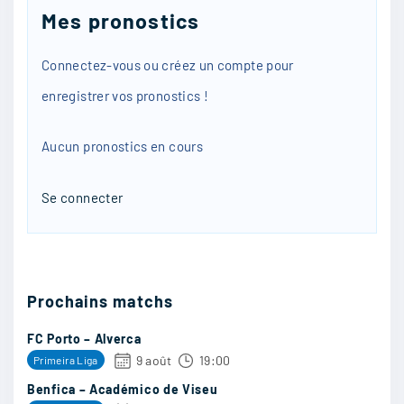
Mes pronostics
Connectez-vous ou créez un compte pour
enregistrer vos pronostics !
Aucun pronostics en cours
Se connecter
Prochains matchs
FC Porto – Alverca
9 août
19:00
Primeira Liga
Benfica – Académico de Viseu