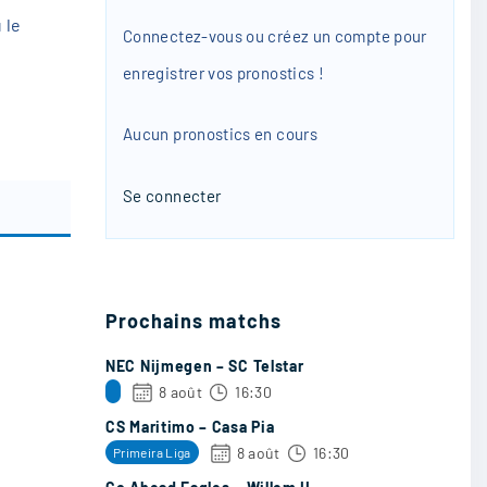
 le
Connectez-vous ou créez un compte pour
enregistrer vos pronostics !
Aucun pronostics en cours
Se connecter
Prochains matchs
NEC Nijmegen – SC Telstar
8 août
16:30
CS Maritimo – Casa Pia
8 août
16:30
Primeira Liga