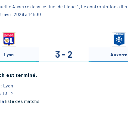
eille Auxerre dans ce duel de Ligue 1. Le confrontation a lieu
5 avril 2026 à 14h00.
3 - 2
Lyon
-
Auxerre
ch est terminé.
 :
Lyon
al
3 - 2
 la
liste des matchs