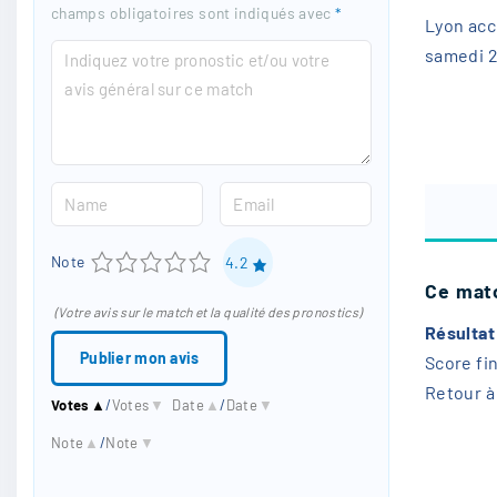
champs obligatoires sont indiqués avec
*
Lyon accu
samedi 2
C
o
m
m
N
E
e
a
m
n
1
2
3
4
5
Note
4.2
m
a
t
Ce mat
e
i
(Votre avis sur le match et la qualité des pronostics)
Résultat
*
l
Score fin
*
Retour à
Votes
▲
/
Votes
▼
Date
▲
/
Date
▼
Note
▲
/
Note
▼