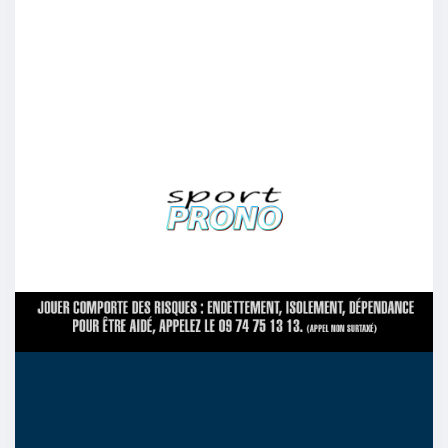
Les résultats récents au sein du championnat
sont encourageants mais il faut jamais se
précipiter
16/04
13
Garynooww
:
Nice mais pas certain
16/04
10
Undeb
:
Les résultats récents obtenus dans la ligue sont