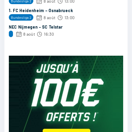
8 août
13:00
Bundesliga 2
16/04
19
1. FC Heidenheim – Osnabrueck
8 août
13:00
Bundesliga 2
NEC Nijmegen – SC Telstar
8 août
16:30
Live01
:
Marseille
16/04
18
Dams21
:
La lassitude chez les joueurs pourrait peser
contre eux
16/04
15