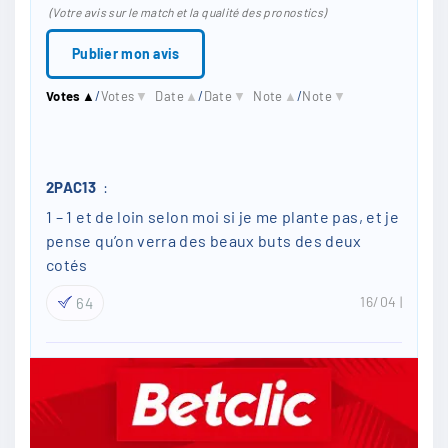
i
(Votre avis sur le match et la qualité des pronostics)
l
*
Votes
▲
/
Votes
▼
Date
▲
/
Date
▼
Note
▲
/
Note
▼
2PAC13
:
1 – 1 et de loin selon moi si je me plante pas, et je
pense qu’on verra des beaux buts des deux
cotés
16/04
64
brunau92
:
C’est carrément possible ca va être bizarre mais