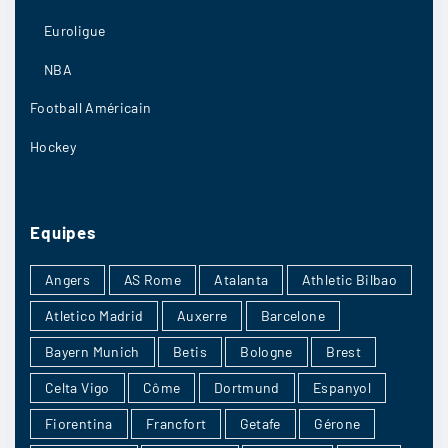
Elisabetass
:
Euroligue
Nice me fait pas trop rêver depuis un bon bout
de temps
NBA
16/04
7
Football Américain
Hockey
Undeb
:
Marseille, à mon avis
Equipes
Angers
AS Rome
Atalanta
Athletic Bilbao
16/04
6
Atletico Madrid
Auxerre
Barcelone
Bayern Munich
Betis
Bologne
Brest
Celta Vigo
Côme
Dortmund
Espanyol
doudou23400
:
Fiorentina
Francfort
Getafe
Gérone
C’est sur à 100% que ça sera match nul, perso si