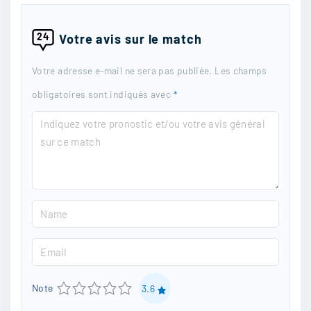
24
Votre avis sur le match
Votre adresse e-mail ne sera pas publiée.
Les champs
obligatoires sont indiqués avec
*
C
o
m
m
N
e
a
n
E
m
t
m
e
1
2
3
4
5
Note
3.6
a
*