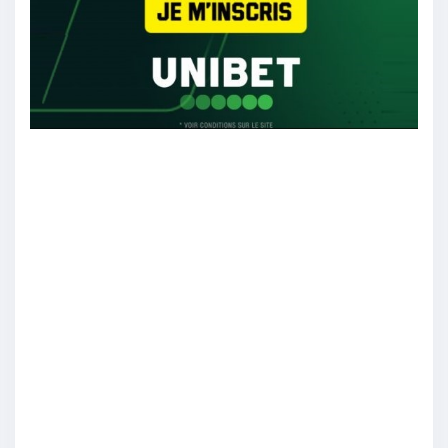
Peti60
:
Marseille m’impressionne vraiment pas depuis
un bon bout de temps
16/04
14
Domietchevon
:
Nice aime pas la défaite
16/04
14
jeandu92
: