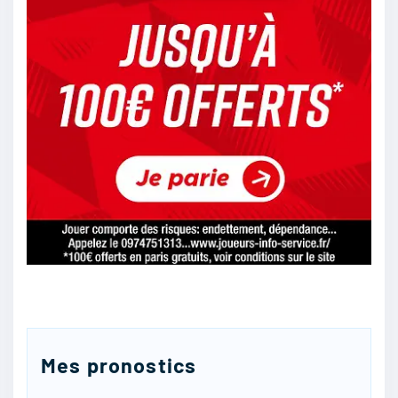
bon
16/04
51
2PAC13
:
Marseille
16/04
39
mir88ax
:
je me tate entre le match nul et une victoire à
l’extérieur
16/04
30
Mes pronostics