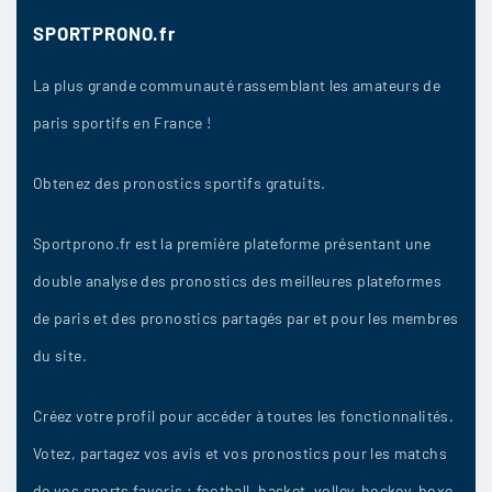
bons ce serait une erreur de se montrer trop
optimiste
SPORTPRONO.fr
16/04
10
La plus grande communauté rassemblant les amateurs de
paris sportifs en France !
Live01
:
Obtenez des pronostics sportifs gratuits.
Marseille
Sportprono.fr est la première plateforme présentant une
16/04
10
double analyse des pronostics des meilleures plateformes
de paris et des pronostics partagés par et pour les membres
bobby9
:
du site.
Avec un peu de recul je trouve le match pas si
mal
Créez votre profil pour accéder à toutes les fonctionnalités.
16/04
Votez, partagez vos avis et vos pronostics pour les matchs
10
de vos sports favoris : football, basket, volley, hockey, boxe,