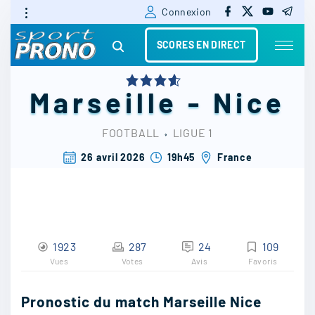
f
x
y
t
S
Connexion
a
o
e
c
u
l
k
e
t
e
SCORES EN DIRECT
b
u
g
i
o
b
r
o
e
a
k
m
p
Marseille
-
Nice
t
o
FOOTBALL
⬫
LIGUE 1
c
26 avril 2026
19h45
France
o
n
t
1923
287
24
109
e
Vues
Votes
Avis
Favoris
n
t
Pronostic du match Marseille Nice