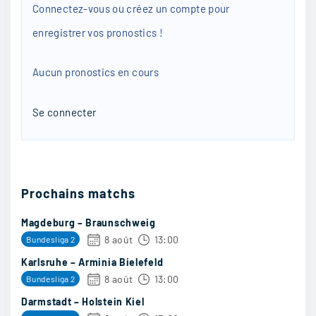
Connectez-vous ou créez un compte pour
XVIarre
:
enregistrer vos pronostics !
Moi je vous dit, 1-2 ils sont trop forts
Aucun pronostics en cours
16/04
20
Se connecter
monbuirger
:
À mon avis, 0 1
Prochains matchs
16/04
20
Magdeburg – Braunschweig
8 août
13:00
Bundesliga 2
Karlsruhe – Arminia Bielefeld
Parfoot
:
8 août
13:00
Bundesliga 2
Nice ne m impressionne plus du tout
Darmstadt – Holstein Kiel
actuellement