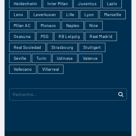
je me trompe pas
Heidenheim
Inter Milan
Juventus
Lazio
16/04
6
Lens
Leverkusen
Lille
Lyon
Marseille
Milan AC
Monaco
Naples
Nice
Osasuna
PSG
RB Leipzig
Real Madrid
strngbeat
:
Real Sociedad
Strasbourg
Stuttgart
Moi je vous dit c’est quasiment sur
Séville
Turin
Udinese
Valence
Vallecano
Villarreal
16/04
4
R
Domietchevon
:
e
Marseille
c
16/04
3
h
e