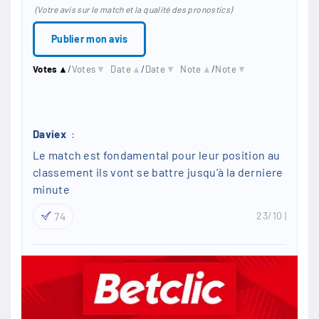
i
(Votre avis sur le match et la qualité des pronostics)
l
*
Votes
▲
/
Votes
▼
Date
▲
/
Date
▼
Note
▲
/
Note
▼
Daviex
:
Le match est fondamental pour leur position au
classement ils vont se battre jusqu’à la derniere
minute
23/10
74
aliSapoal
:
N’empêche un gros retournement de situation