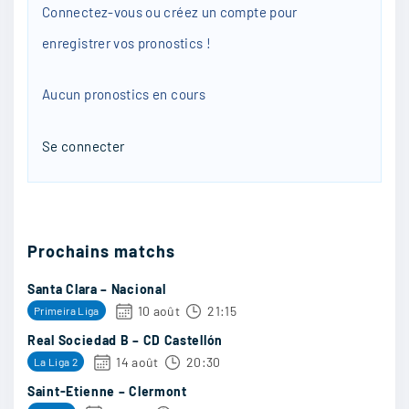
Connectez-vous ou créez un compte pour
Saamou_Tiekz
:
enregistrer vos pronostics !
Metz
Aucun pronostics en cours
23/10
1
Se connecter
Parfoot
:
je prédis qu’on va voir des belles surprises des 2
côtés
Prochains matchs
23/10
1
Santa Clara – Nacional
10 août
21:15
Primeira Liga
Real Sociedad B – CD Castellón
14 août
20:30
La Liga 2
Saint-Etienne – Clermont