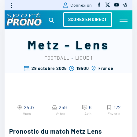
f
x
y
t
S
Connexion
a
o
e
c
u
l
k
e
t
e
SCORES EN DIRECT
b
u
g
i
o
b
r
o
e
a
k
m
p
Metz
-
Lens
t
o
FOOTBALL
⬫
LIGUE 1
c
29 octobre 2025
19h00
France
o
n
t
2437
259
6
172
e
Vues
Votes
Avis
Favoris
n
t
Pronostic du match Metz Lens