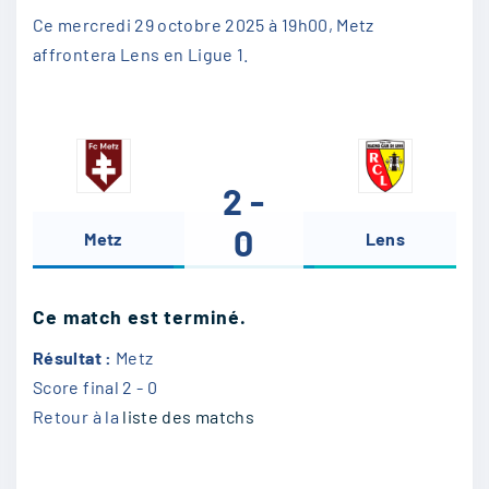
Ce mercredi 29 octobre 2025 à 19h00, Metz
affrontera Lens en Ligue 1.
2 -
0
Metz
-
Lens
Ce match est terminé.
Résultat :
Metz
Score final
2 - 0
Retour à la
liste des matchs