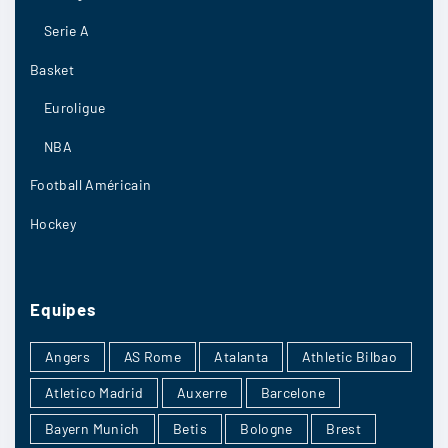
Serie A
Basket
Euroligue
NBA
Football Américain
Hockey
Equipes
Angers
AS Rome
Atalanta
Athletic Bilbao
Atletico Madrid
Auxerre
Barcelone
Bayern Munich
Betis
Bologne
Brest