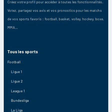
Créez votre profil pour accéder à toutes les fonctionnalités.
Votez, partagez vos avis et vos pronostics pour les matchs
de vos sports favoris : football, basket, volley, hockey, boxe,
MMA…
Tous
les
sports
Football
Ligue 1
Ligue 2
League 1
Bundesliga
La Liga