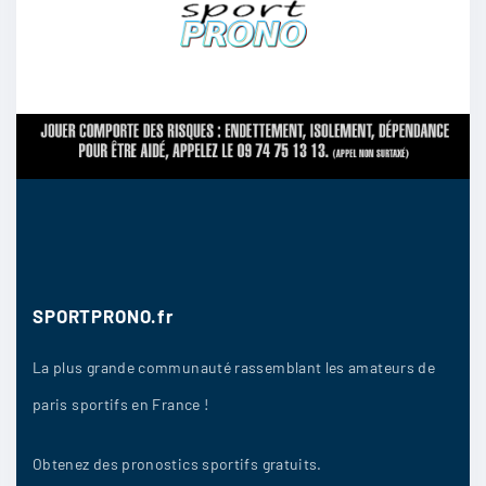
Liolio
:
match nul
21/04
10
Kevnmoore
:
Je pense qu’il y aura des buts des deux côtés
SPORTPRONO.fr
21/04
10
La plus grande communauté rassemblant les amateurs de
paris sportifs en France !
CuRachl
:
2-1 Nice
Obtenez des pronostics sportifs gratuits.