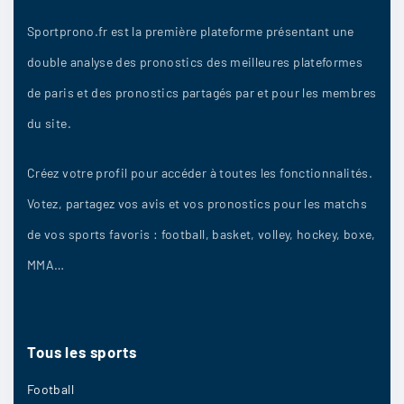
Sportprono.fr est la première plateforme présentant une
21/04
9
double analyse des pronostics des meilleures plateformes
de paris et des pronostics partagés par et pour les membres
Mikado
:
du site.
Les performances récentes dans le
championnat sont positifs mais bon il ne faut
Créez votre profil pour accéder à toutes les fonctionnalités.
pas tirer des conclusions hâtives
Votez, partagez vos avis et vos pronostics pour les matchs
21/04
9
de vos sports favoris : football, basket, volley, hockey, boxe,
MMA…
Lasam
:
N’empeche une grosse surprise c’est aussi
Tous
les
sports
possible
Football
21/04
8