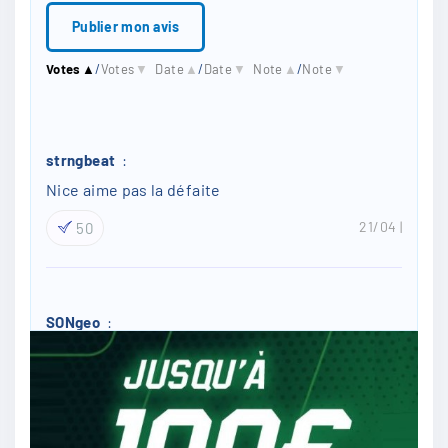
l
*
Votes
▲
/
Votes
▼
Date
▲
/
Date
▼
Note
▲
/
Note
▼
strngbeat
:
Nice aime pas la défaite
21/04
50
SONgeo
:
match nul
21/04
26