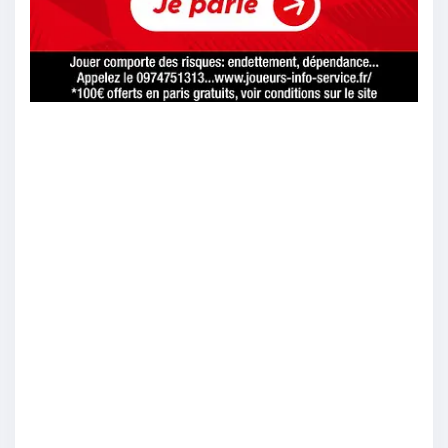
Alersins
:
Leur historique de confrontations laisse penser
que ça sera 90 min tendues
21/04
17
Dimarco
:
les statistiques sont justes mais généralement
ca reste dur à prévoir
21/04
15
Saltum
: