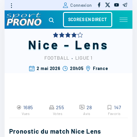
f
x
y
t
S
Connexion
a
o
e
c
u
l
k
e
t
e
SCORES EN DIRECT
b
u
g
i
o
b
r
o
e
a
k
m
p
Nice
-
Lens
t
o
FOOTBALL
⬫
LIGUE 1
c
2 mai 2026
20h05
France
o
n
t
1685
255
28
147
e
Vues
Votes
Avis
Favoris
n
t
Pronostic du match Nice Lens