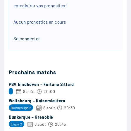
enregistrer vos pronostics !
21/04
25
Aucun pronostics en cours
Dudos1
:
Se connecter
Perso, et c’est tout
21/04
23
Prochains matchs
PSV Eindhoven – Fortuna Sittard
8 août
20:00
louis_dlf
:
Wolfsbourg – Kaiserslautern
À priori je vois nul ils sont forts restons sérieux
8 août
20:30
Bundesliga 2
Dunkerque – Grenoble
21/04
22
8 août
20:45
Ligue 2