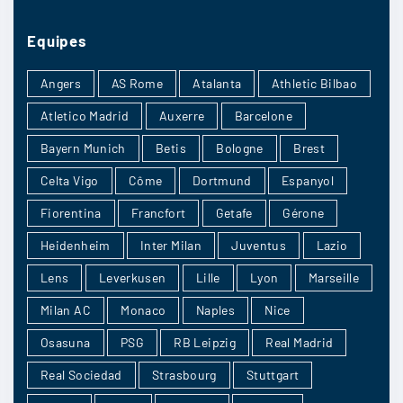
Kevnmoore
:
Nice 3-1
Equipes
Angers
AS Rome
Atalanta
Athletic Bilbao
21/04
4
Atletico Madrid
Auxerre
Barcelone
Bayern Munich
Betis
Bologne
Brest
Celta Vigo
Côme
Dortmund
Espanyol
Chung_oz
:
Fiorentina
Francfort
Getafe
Gérone
Lens
Heidenheim
Inter Milan
Juventus
Lazio
21/04
3
Lens
Leverkusen
Lille
Lyon
Marseille
Milan AC
Monaco
Naples
Nice
Osasuna
PSG
RB Leipzig
Real Madrid
Dudos1
:
Real Sociedad
Strasbourg
Stuttgart
Je vais parier sur un résultat serré mais c’est