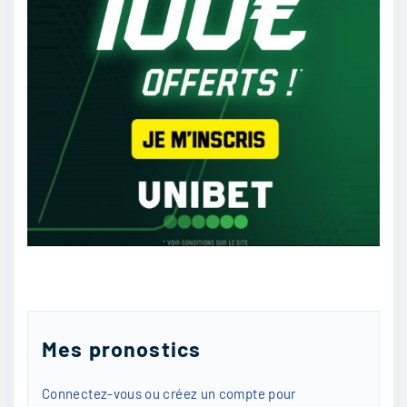
Sephiladmo
:
Lens
21/04
26
Parfoot
:
Je me tate encore entre une victoire à
l’extérieur et le match nul
21/04
25
Mes pronostics
reuf_8zepa
:
Connectez-vous ou créez un compte pour
Au final sa va mettre le seum