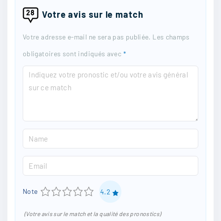
28
Votre avis sur le match
Votre adresse e-mail ne sera pas publiée.
Les champs
obligatoires sont indiqués avec
*
C
o
m
m
N
e
a
n
E
m
t
m
e
1
2
3
4
5
Note
4.2
a
*
i
(Votre avis sur le match et la qualité des pronostics)