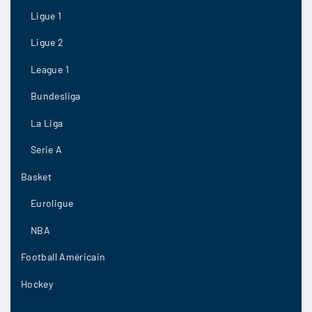
Ligue 1
Ligue 2
Lukaas
:
League 1
Lens 2-3
Bundesliga
La Liga
21/04
7
Serie A
Basket
Azaria
:
Euroligue
C’est sur Lens trop fort n’empêche le contraire
reste tout à fait possible
NBA
21/04
5
Football Américain
Hockey