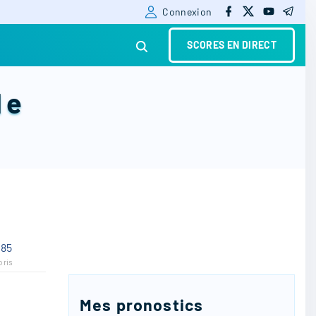
f
x
y
t
Connexion
a
o
e
c
u
l
e
t
e
SCORES EN DIRECT
b
u
g
o
b
r
o
e
a
k
m
 Football
le
 Football
 Football
 Football
a
 Football
 Football
85
oris
 Football
iga
Mes pronostics