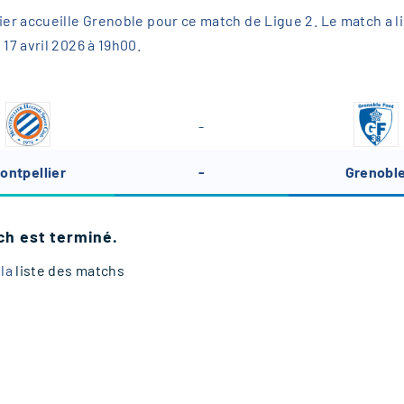
ier accueille Grenoble pour ce match de Ligue 2. Le match a li
17 avril 2026 à 19h00.
-
ontpellier
-
Grenobl
ch est terminé.
 la
liste des matchs