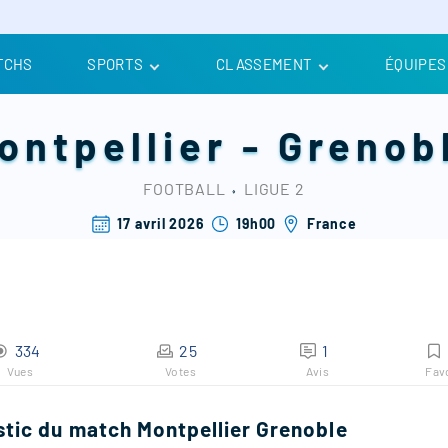
TCHS
SPORTS
CLASSEMENT
ÉQUIPES
Football
Classement
Ligue 1
Classement
Football
ontpellier
-
Grenob
Ligue 1
Basket
Ligue 2
Euroligue
Classement
Combat
League 1
NBA
Boxe
Ligue 2
FOOTBALL
⬫
LIGUE 2
Football Américain
Bundesliga
MMA
NFL
Classement
League 1
17 avril 2026
19h00
France
Hockey
La Liga
NHL
Classement
Serie A
Bundeslig
Primeira Liga
Classement
La Liga
Classement
334
25
1
Serie A
Vues
Votes
Avis
Fav
Classement
Primeira L
tic du match Montpellier Grenoble