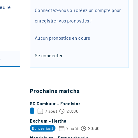
eu le
Connectez-vous ou créez un compte pour
enregistrer vos pronostics !
Aucun pronostics en cours
Se connecter
e
Prochains matchs
SC Cambuur – Excelsior
7 août
20:00
Bochum – Hertha
7 août
20:30
Bundesliga 2