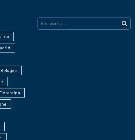
R
e
lanta
c
Madrid
h
e
Bologne
r
me
c
Fiorentina
h
one
e
:
n