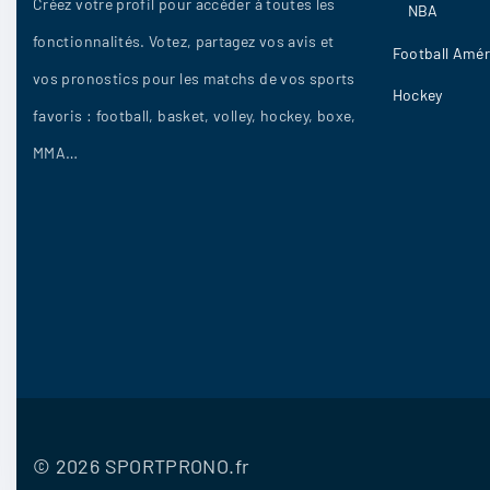
Créez votre profil pour accéder à toutes les
NBA
fonctionnalités. Votez, partagez vos avis et
Football Amér
vos pronostics pour les matchs de vos sports
Hockey
favoris : football, basket, volley, hockey, boxe,
MMA…
©
2026
SPORTPRONO.fr