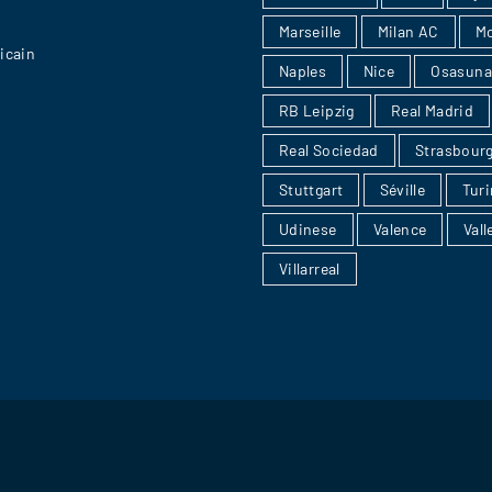
Marseille
Milan AC
M
icain
Naples
Nice
Osasuna
RB Leipzig
Real Madrid
Real Sociedad
Strasbour
Stuttgart
Séville
Turi
Udinese
Valence
Val
Villarreal