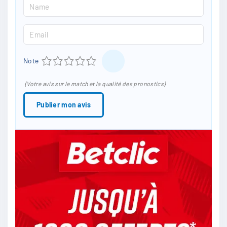
N
e
a
n
E
m
t
m
e
1
2
3
4
5
Note
a
*
i
(Votre avis sur le match et la qualité des pronostics)
l
*