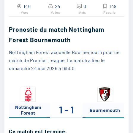
146
24
0
148
Vues
Votes
Avis
Favoris
Pronostic du match Nottingham
Forest Bournemouth
Nottingham Forest accueille Bournemouth pour ce
match de Premier League. Le match a lieu le
dimanche 24 mai 2026 à 16h00.
1 - 1
Nottingham
-
Bournemouth
Forest
Ce match est terminé.