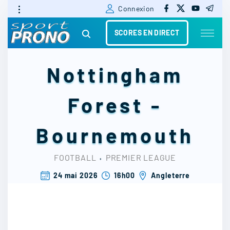
f
x
y
t
S
Connexion
a
o
e
c
u
l
k
e
t
e
SCORES EN DIRECT
b
u
g
i
o
b
r
o
e
a
k
m
p
Nottingham
t
o
Forest
-
c
Bournemouth
o
n
FOOTBALL
⬫
PREMIER LEAGUE
t
24 mai 2026
16h00
Angleterre
e
n
t