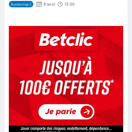
8 août
13:00
Bundesliga 2