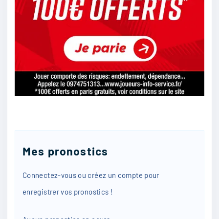
Mes pronostics
Connectez-vous ou créez un compte pour
enregistrer vos pronostics !