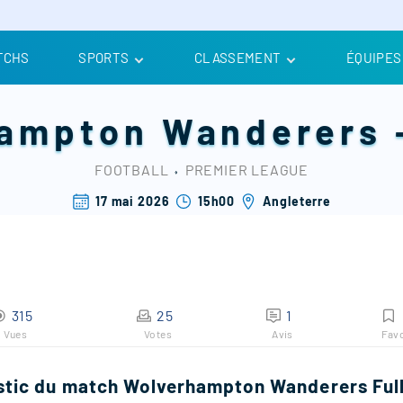
TCHS
SPORTS
CLASSEMENT
ÉQUIPES
Football
Classement
Ligue 1
Classement
Football
ampton Wanderers
Ligue 1
Basket
Ligue 2
Euroligue
Classement
Combat
League 1
NBA
Boxe
Ligue 2
FOOTBALL
⬫
PREMIER LEAGUE
Football Américain
Bundesliga
MMA
NFL
Classement
League 1
17 mai 2026
15h00
Angleterre
Hockey
La Liga
NHL
Classement
Serie A
Bundeslig
Primeira Liga
Classement
La Liga
Classement
315
25
1
Serie A
Vues
Votes
Avis
Favo
Classement
Primeira L
stic du match Wolverhampton Wanderers Fu