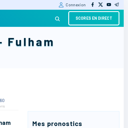
f
x
y
t
Connexion
a
o
e
c
u
l
e
t
e
SCORES EN DIRECT
b
u
g
o
b
r
o
e
a
k
m
 Football
 -
Fulham
 Football
 Football
 Football
a
 Football
 Football
60
ris
 Football
iga
lham
Mes pronostics