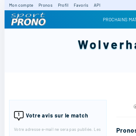
S
Mon compte
Pronos
Profil
Favoris
API
k
PROCHAINS MA
i
p
Wolverh
t
o
c
o
n
t
e
1
Votre avis sur le match
n
t
Prono
Votre adresse e-mail ne sera pas publiée.
Les