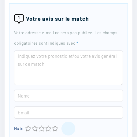
1
Votre avis sur le match
Votre adresse e-mail ne sera pas publiée.
Les champs
obligatoires sont indiqués avec
*
C
o
m
m
N
e
a
n
E
m
t
m
e
1
2
3
4
5
Note
a
*