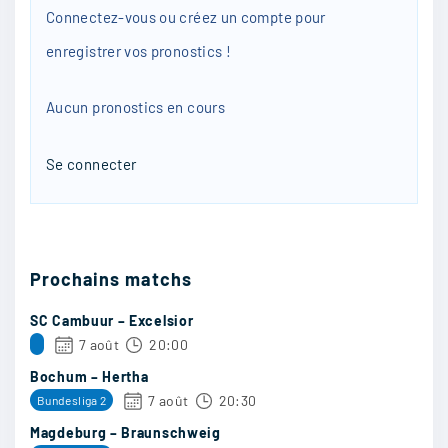
Connectez-vous ou créez un compte pour
enregistrer vos pronostics !
Aucun pronostics en cours
Se connecter
Prochains matchs
SC Cambuur – Excelsior
7 août
20:00
Bochum – Hertha
7 août
20:30
Bundesliga 2
Magdeburg – Braunschweig