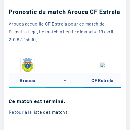
Pronostic du match Arouca CF Estrela
Arouca accueille CF Estrela pour ce match de
Primeira Liga. Le match a lieu le dimanche 19 avril
2026 à 15h30.
-
Arouca
-
CF Estrela
Ce match est terminé.
Retour à la
liste des matchs