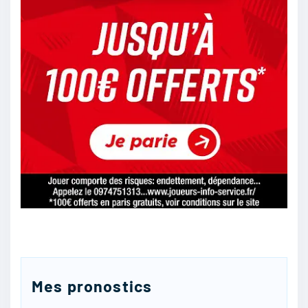
Mes pronostics