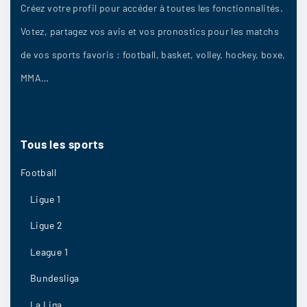
Créez votre profil pour accéder à toutes les fonctionnalités.
Votez, partagez vos avis et vos pronostics pour les matchs
de vos sports favoris : football, basket, volley, hockey, boxe,
MMA…
Tous
les
sports
Football
Ligue 1
Ligue 2
League 1
Bundesliga
La Liga