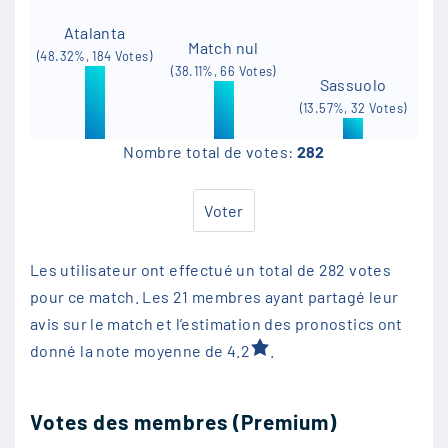
Atalanta
Match nul
(48.32%, 184 Votes)
(38.11%, 66 Votes)
Sassuolo
(13.57%, 32 Votes)
Nombre total de votes:
282
Voter
Les utilisateur ont effectué un total de 282 votes
pour ce match. Les 21 membres ayant partagé leur
avis sur le match et l’estimation des pronostics ont
donné la note moyenne de
4.2
.
Votes des membres (Premium)