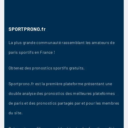
louis_dlf
:
Atalanta
SPORTPRONO.fr
21/06
13
La plus grande communauté rassemblant les amateurs de
paris sportifs en France !
mendesaa
:
Obtenez des pronostics sportifs gratuits.
Selon moi un nul ils sont trop fort. Ce match est
vital pour la suite ils vont grave déchirer
Sportprono.fr est la première plateforme présentant une
double analyse des pronostics des meilleures plateformes
21/06
12
de paris et des pronostics partagés par et pour les membres
du site.
XVIarre
: