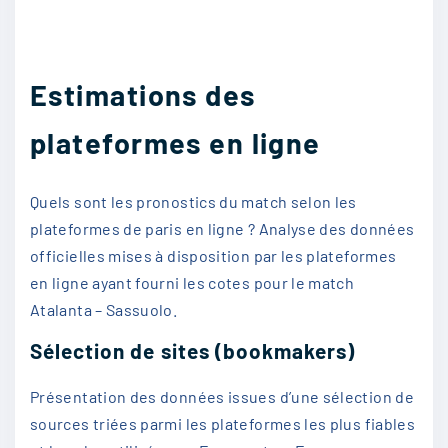
Estimations des
plateformes en ligne
Quels sont les pronostics du match selon les
plateformes de paris en ligne ? Analyse des données
officielles mises à disposition par les plateformes
en ligne ayant fourni les cotes pour le match
Atalanta – Sassuolo.
Sélection de sites (bookmakers)
Présentation des données issues d’une sélection de
sources triées parmi les plateformes les plus fiables