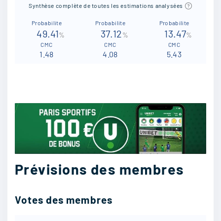
Synthèse complète de toutes les estimations analysées
Probabilite
Probabilite
Probabilite
49.41
37.12
13.47
%
%
%
CMC
CMC
CMC
1.48
4.08
5.43
Prévisions des membres
Votes des membres