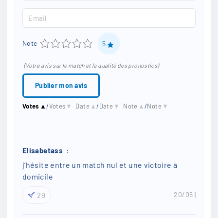
a
n
E
m
t
m
e
1
2
3
4
5
Note
5
a
*
i
(Votre avis sur le match et la qualité des pronostics)
l
*
Votes
▲
/
Votes
▼
Date
▲
/
Date
▼
Note
▲
/
Note
▼
Elisabetass
:
j’hésite entre un match nul et une victoire à
domicile
20/05
29