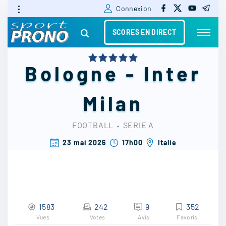
f
x
y
t
S
Connexion
a
o
e
c
u
l
k
e
t
e
SCORES EN DIRECT
b
u
g
i
o
b
r
o
e
a
k
m
p
Bologne
-
Inter
t
o
Milan
c
FOOTBALL
⬫
SERIE A
o
23 mai 2026
17h00
Italie
n
t
e
n
1583
242
9
352
t
Vues
Votes
Avis
Favoris