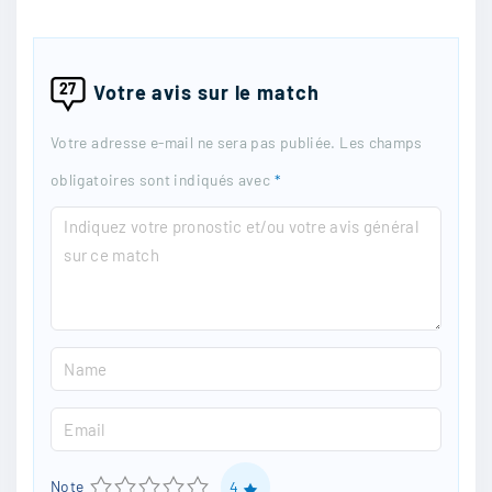
27
Votre avis sur le match
Votre adresse e-mail ne sera pas publiée.
Les champs
obligatoires sont indiqués avec
*
C
o
m
m
N
e
a
n
E
m
t
m
e
1
2
3
4
5
Note
4