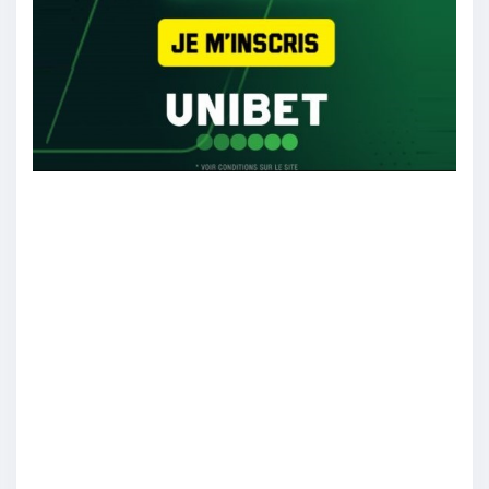
mendesaa
:
Côme 2 0
21/07
16
Samlen_78
:
Je sens qu’on verra des belles surprises pour
les deux équipes
21/07
12
shibaInu
:
Lazio