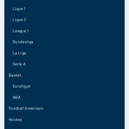
21/07
7
Ligue 1
Ligue 2
League 1
brunau92
:
Bundesliga
J’hésite encore entre le nul et une défaite à
domicile
La Liga
21/07
5
Serie A
Basket
Euroligue
dondon
:
CômeIl y a de l’espoir, sérieusement
NBA
21/07
4
Football Américain
Hockey