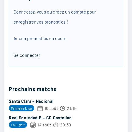
Frenchgbag
:
Connectez-vous ou créez un compte pour
Sérieusement la rencontre pas top
enregistrer vos pronostics !
21/07
30
Aucun pronostics en cours
Elisabetass
:
Se connecter
Les données le disent mais parfois le coeur
l’emporte sur la raison
21/07
26
Prochains matchs
Santa Clara – Nacional
10 août
21:15
Primeira Liga
finale2018
:
Real Sociedad B – CD Castellón
au final sa va raler
14 août
20:30
La Liga 2
21/07
22