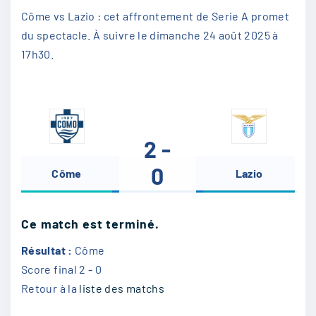
Côme vs Lazio : cet affrontement de Serie A promet
du spectacle. À suivre le dimanche 24 août 2025 à
17h30.
2 -
0
Côme
-
Lazio
Ce match est terminé.
Résultat :
Côme
Score final
2 - 0
Retour à la
liste des matchs