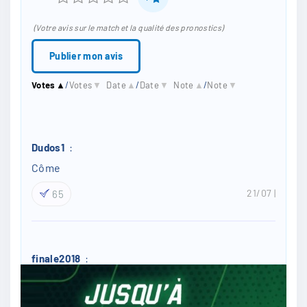
a
*
i
(Votre avis sur le match et la qualité des pronostics)
l
*
Votes
▲
/
Votes
▼
Date
▲
/
Date
▼
Note
▲
/
Note
▼
Dudos1
:
Côme
21/07
65
finale2018
:
3-2 Côme