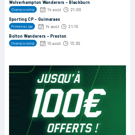
Wolverhampton Wanderers – Blackburn
14 août
21:00
Championship
Sporting CP – Guimaraes
JordanOm
:
14 août
21:15
Primeira Liga
le manque de repos au sein de l’équipe pourrait
Bolton Wanderers – Preston
jouer contre eux
15 août
13:30
Championship
21/07
20
TreborRobin
:
je mise pour un résultat serré mais ça reste
difficile à prévoir
21/07
17