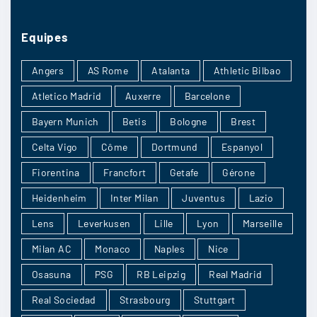
sandycaro
:
ça sera pas ouf Côme on verra. Je parie pour un
Equipes
résultat serré mais ça reste difficile à prévoir
Angers
AS Rome
Atalanta
Athletic Bilbao
21/07
4
Atletico Madrid
Auxerre
Barcelone
Bayern Munich
Betis
Bologne
Brest
Mikado
:
Celta Vigo
Côme
Dortmund
Espanyol
je sais pas trop encore entre un nul et une
Fiorentina
Francfort
Getafe
Gérone
victoire à l’extérieur
Heidenheim
Inter Milan
Juventus
Lazio
21/07
4
Lens
Leverkusen
Lille
Lyon
Marseille
Milan AC
Monaco
Naples
Nice
Osasuna
PSG
RB Leipzig
Real Madrid
LeLionceau
:
Lazio
Real Sociedad
Strasbourg
Stuttgart