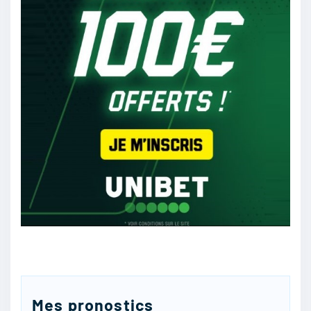
21/07
48
T1rz
:
Lazio
21/07
47
Garynooww
:
Ca implique que moi je devine nul a priori et
c’est tout
21/07
34
Mes pronostics