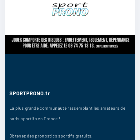
Dyabi
:
Lazio
21/07
10
TreborRobin
:
Côme 2-0
21/07
9
SPORTPRONO.fr
sandycaro
:
La plus grande communauté rassemblant les amateurs de
Lazio 2-0
paris sportifs en France !
21/07
9
Obtenez des pronostics sportifs gratuits.