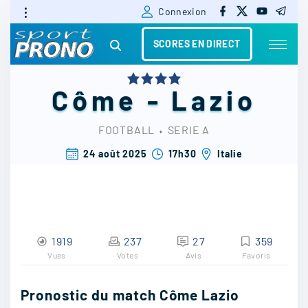
f
x
y
t
S
Connexion
a
o
e
c
u
l
k
e
t
e
SCORES EN DIRECT
b
u
g
i
o
b
r
o
e
a
k
m
p
Côme
-
Lazio
t
o
FOOTBALL
⬫
SERIE A
c
24 août 2025
17h30
Italie
o
n
t
1919
237
27
359
e
Vues
Votes
Avis
Favoris
n
t
Pronostic du match Côme Lazio