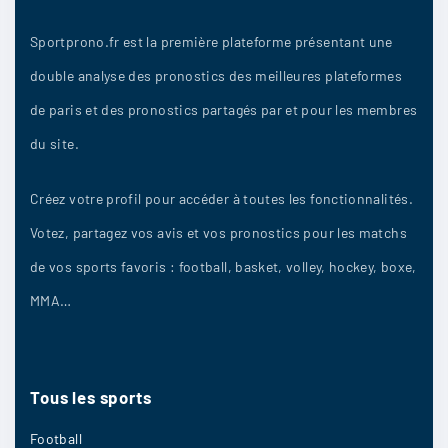
Sportprono.fr est la première plateforme présentant une
Sephiladmo
:
double analyse des pronostics des meilleures plateformes
Côme 3 à 4
de paris et des pronostics partagés par et pour les membres
du site.
21/07
7
Créez votre profil pour accéder à toutes les fonctionnalités.
Votez, partagez vos avis et vos pronostics pour les matchs
Jerem91
:
de vos sports favoris : football, basket, volley, hockey, boxe,
Lazio 1 2
MMA…
21/07
7
Tous
les
sports
VincePortugal
:
nul
Football