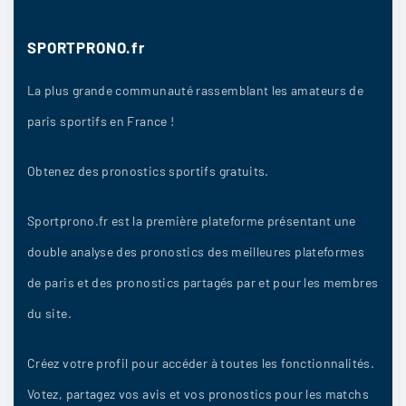
SPORTPRONO.fr
La plus grande communauté rassemblant les amateurs de
paris sportifs en France !
Obtenez des pronostics sportifs gratuits.
Sportprono.fr est la première plateforme présentant une
double analyse des pronostics des meilleures plateformes
de paris et des pronostics partagés par et pour les membres
du site.
Créez votre profil pour accéder à toutes les fonctionnalités.
Votez, partagez vos avis et vos pronostics pour les matchs