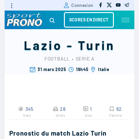
f
x
y
t
S
Connexion
a
o
e
c
u
l
k
e
t
e
SCORES EN DIRECT
b
u
g
i
o
b
r
o
e
a
k
m
p
Lazio
-
Turin
t
o
FOOTBALL
⬫
SERIE A
c
31 mars 2025
19h45
Italie
o
n
t
345
28
1
62
e
Vues
Votes
Avis
Favoris
n
t
Pronostic du match Lazio Turin