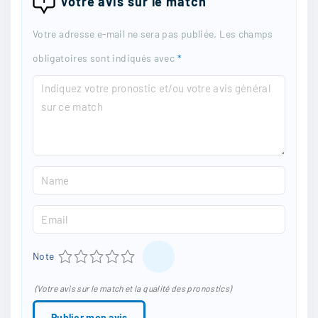
Votre avis sur le match
Votre adresse e-mail ne sera pas publiée.
Les champs
obligatoires sont indiqués avec
*
C
o
m
m
N
e
a
n
E
m
t
m
e
1
2
3
4
5
Note
a
*
i
(Votre avis sur le match et la qualité des pronostics)
l