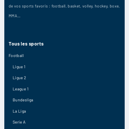
de vos sports favoris : football, basket, volley, hockey, boxe,
MMA…
Tous
les
sports
Football
Ligue 1
Ligue 2
League 1
Bundesliga
La Liga
Serie A