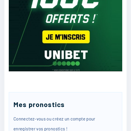
Mes pronostics
Connectez-vous ou créez un compte pour
enregistrer vos pronostics !