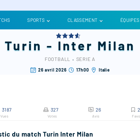
TCHS
SPORTS
CLASSEMENT
ÉQUIPES
Football
Classement
Ligue 1
Classement
Football
Turin
-
Inter Milan
Ligue 1
Basket
Ligue 2
Euroligue
Classement
Combat
League 1
NBA
Boxe
Ligue 2
FOOTBALL
⬫
SERIE A
Football Américain
Bundesliga
MMA
NFL
Classement
League 1
26 avril 2026
17h00
Italie
Hockey
La Liga
NHL
Classement
Serie A
Bundeslig
Primeira Liga
Classement
La Liga
Classement
3187
327
26
Serie A
Vues
Votes
Avis
Favo
Classement
Primeira L
tic du match Turin Inter Milan