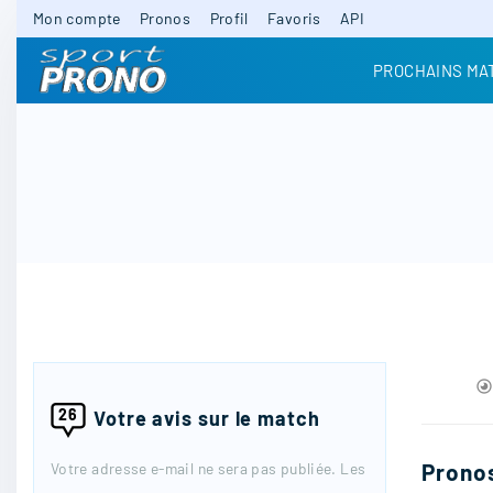
S
Mon compte
Pronos
Profil
Favoris
API
k
PROCHAINS MA
i
p
t
o
c
o
n
t
e
26
Votre avis sur le match
n
t
Pronos
Votre adresse e-mail ne sera pas publiée.
Les