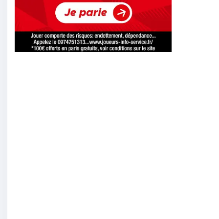
26/04
29
S1popo
:
Je devine Inter Milan, selon moi on
verra bien, mais bon un miracle reste
possible
26/04
26
Elisabetass
:
les blessures dans cette équipe
pourraient influer sur le déroulement
du jeu