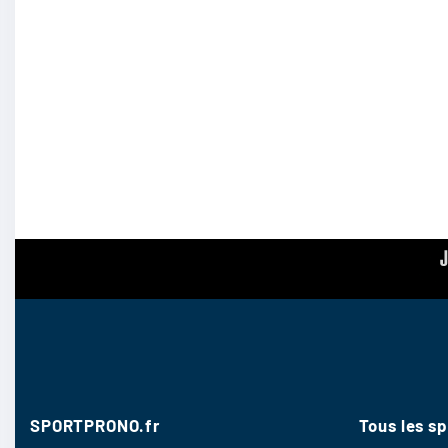
je sais pas trop toujours entre une
belle victoire et un match nul
26/04
19
S1popo
:
Turin
26/04
19
elliott49
:
tout compte fait je trouve le match
plutot cool
SPORTPRONO.fr
Tous
les
sp