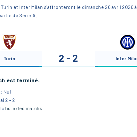
, Turin et Inter Milan s'affronteront le dimanche 26 avril 2026 
artie de Serie A.
2 - 2
Turin
-
Inter Mila
ch est terminé.
 :
Nul
al
2 - 2
 la
liste des matchs