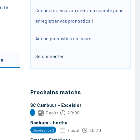
u le
Connectez-vous ou créez un compte pour
enregistrer vos pronostics !
Aucun pronostics en cours
Se connecter
se
Prochains matchs
SC Cambuur – Excelsior
7 août
20:00
Bochum – Hertha
7 août
20:30
Bundesliga 2