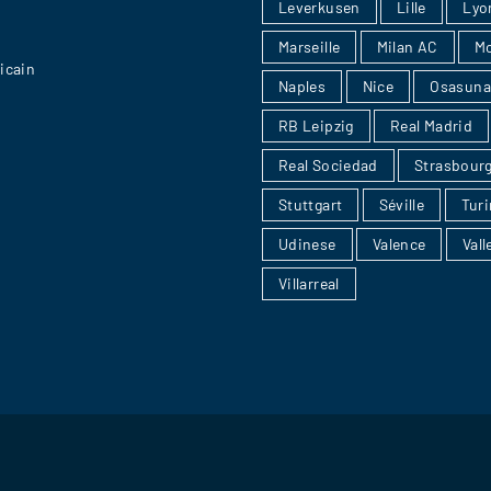
Leverkusen
Lille
Lyo
Marseille
Milan AC
M
icain
Naples
Nice
Osasuna
RB Leipzig
Real Madrid
Real Sociedad
Strasbour
Stuttgart
Séville
Turi
Udinese
Valence
Val
Villarreal