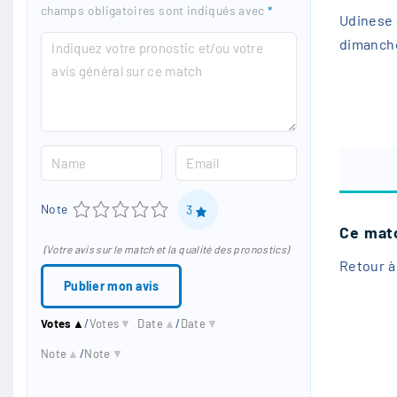
champs obligatoires sont indiqués avec
*
Udinese 
dimanche
C
o
m
m
N
E
e
a
m
n
1
2
3
4
5
Note
3
m
a
t
Ce mat
e
i
(Votre avis sur le match et la qualité des pronostics)
Retour à
*
l
*
Votes
▲
/
Votes
▼
Date
▲
/
Date
▼
Note
▲
/
Note
▼