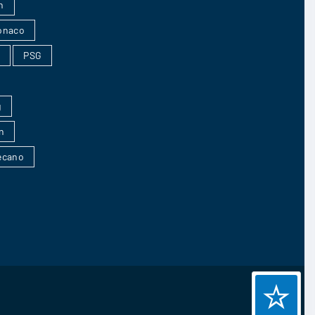
n
onaco
PSG
g
n
lecano