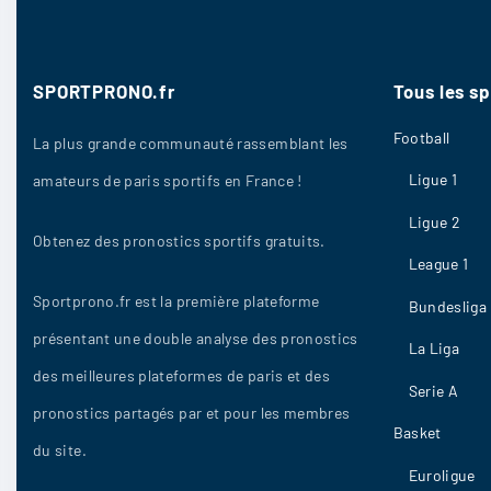
SPORTPRONO.fr
Tous
les
sp
Football
La plus grande communauté rassemblant les
Ligue 1
amateurs de paris sportifs en France !
Ligue 2
Obtenez des pronostics sportifs gratuits.
League 1
Sportprono.fr est la première plateforme
Bundesliga
présentant une double analyse des pronostics
La Liga
des meilleures plateformes de paris et des
Serie A
pronostics partagés par et pour les membres
Basket
du site.
Euroligue