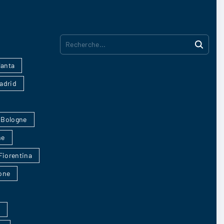
R
e
lanta
c
Madrid
h
e
Bologne
r
me
c
Fiorentina
h
one
e
: