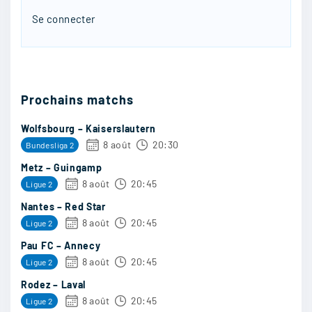
Se connecter
Prochains matchs
Wolfsbourg – Kaiserslautern
8 août
20:30
Bundesliga 2
Metz – Guingamp
8 août
20:45
Ligue 2
Nantes – Red Star
8 août
20:45
Ligue 2
Pau FC – Annecy
8 août
20:45
Ligue 2
Rodez – Laval
8 août
20:45
Ligue 2