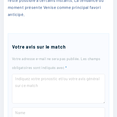
reste possible à certains instants. La tendance du
moment présente Venise comme principal favori
anticipé.
Votre avis sur le match
Votre adresse e-mail ne sera pas publiée.
Les champs
obligatoires sont indiqués avec
*
C
o
m
m
N
e