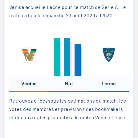
Venise accueille Lecce pour ce match de Serie A. Le
match a lieu le dimanche 23 août 2026 à 17h30.
36.
36.
70
47
26
%
%
.83
%
Venise
Nul
Lecce
Retrouvez ci-dessous les estimations du match, les
votes des membres et prévisions des bookmakers
et découvrez les pronostics du match Venise Lecce.