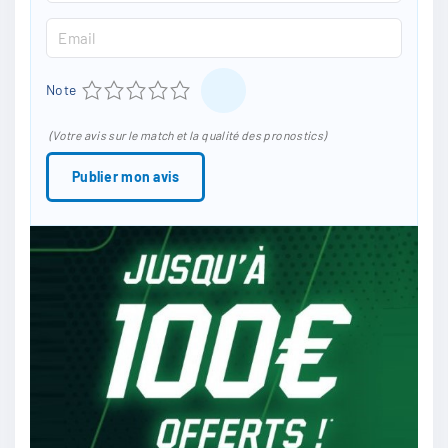
a
n
E
m
t
m
e
1
2
3
4
5
Note
a
*
i
(Votre avis sur le match et la qualité des pronostics)
l
*