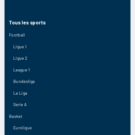
Tous
les
sports
Football
Ligue 1
Ligue 2
League 1
Bundesliga
La Liga
Serie A
Basket
Euroligue