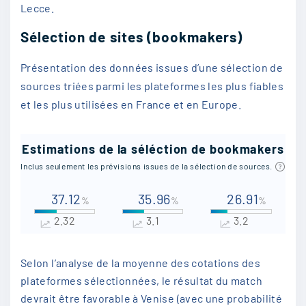
Lecce.
Sélection de sites (bookmakers)
Présentation des données issues d’une sélection de
sources triées parmi les plateformes les plus fiables
et les plus utilisées en France et en Europe.
Estimations de la séléction de bookmakers
Inclus seulement les prévisions issues de la sélection de sources.
37.12
35.96
26.91
%
%
%
2.32
3.1
3.2
Selon l’analyse de la moyenne des cotations des
plateformes sélectionnées, le résultat du match
devrait être favorable à Venise (avec une probabilité