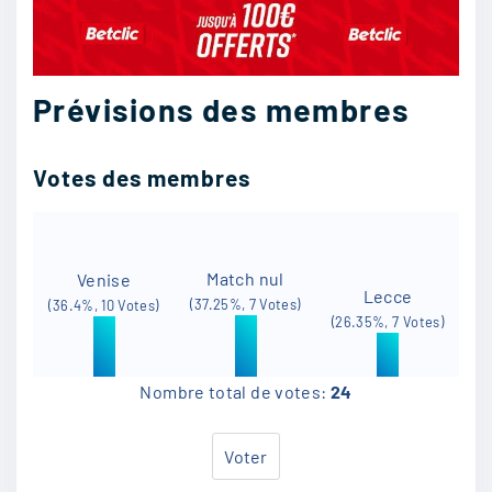
Prévisions des membres
Votes des membres
Match nul
Venise
Lecce
(37.25%, 7 Votes)
(36.4%, 10 Votes)
(26.35%, 7 Votes)
Nombre total de votes:
24
Voter