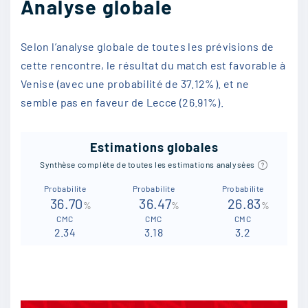
Analyse globale
Selon l’analyse globale de toutes les prévisions de
cette rencontre, le résultat du match est favorable à
Venise (avec une probabilité de 37.12%). et ne
semble pas en faveur de Lecce (26.91%).
Estimations globales
Synthèse complète de toutes les estimations analysées
Probabilite
Probabilite
Probabilite
36.70
36.47
26.83
%
%
%
CMC
CMC
CMC
2.34
3.18
3.2