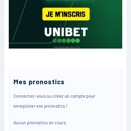
Mes pronostics
Connectez-vous ou créez un compte pour
enregistrer vos pronostics !
Aucun pronostics en cours