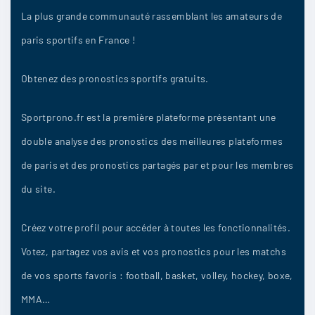
La plus grande communauté rassemblant les amateurs de
paris sportifs en France !
Obtenez des pronostics sportifs gratuits.
Sportprono.fr est la première plateforme présentant une
double analyse des pronostics des meilleures plateformes
de paris et des pronostics partagés par et pour les membres
du site.
Créez votre profil pour accéder à toutes les fonctionnalités.
Votez, partagez vos avis et vos pronostics pour les matchs
de vos sports favoris : football, basket, volley, hockey, boxe,
MMA…