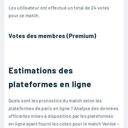
Les utilisateur ont effectué un total de 24 votes
pour ce match.
Votes des membres (Premium)
Estimations des
plateformes en ligne
Quels sont les pronostics du match selon les
plateformes de paris en ligne ? Analyse des données
officielles mises à disposition par les plateformes
en ligne ayant fourni les cotes pour le match Venise –