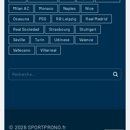
Milan AC
Monaco
Naples
Nice
Osasuna
PSG
RB Leipzig
Real Madrid
Real Sociedad
Strasbourg
Stuttgart
Séville
Turin
Udinese
Valence
Vallecano
Villarreal
R
e
c
h
e
r
©
2026
SPORTPRONO.fr