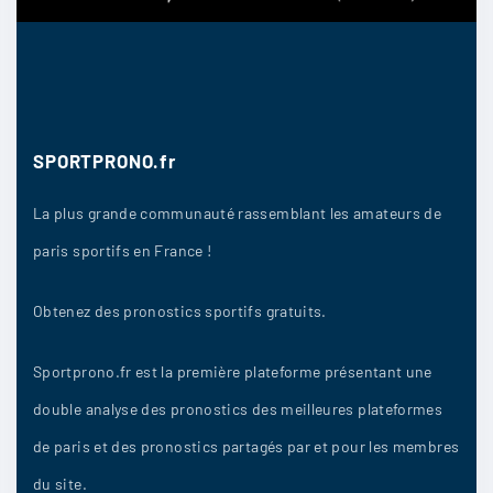
SPORTPRONO.fr
La plus grande communauté rassemblant les amateurs de
paris sportifs en France !
Obtenez des pronostics sportifs gratuits.
Sportprono.fr est la première plateforme présentant une
double analyse des pronostics des meilleures plateformes
de paris et des pronostics partagés par et pour les membres
du site.